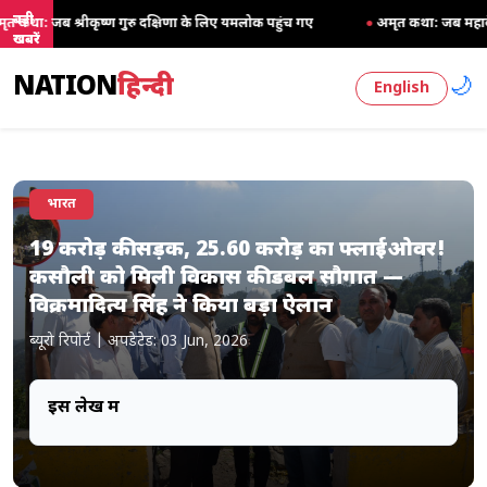
बड़ी
ुरु दक्षिणा के लिए यमलोक पहुंच गए
●
अमृत कथा: जब महादेव को भी मांगनी पड़ी मां अ
खबरें
NATION
हिन्दी
🌙
English
भारत
19 करोड़ की सड़क, 25.60 करोड़ का फ्लाईओवर!
कसौली को मिली विकास की डबल सौगात —
विक्रमादित्य सिंह ने किया बड़ा ऐलान
ब्यूरो रिपोर्ट
|
अपडेटेड: 03 Jun, 2026
इस लेख में