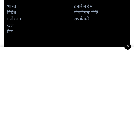
भारत
हमारे बारे में
विदेश
गोपनीयता नीति
मनोरंजन
संपर्क करें
खेल
टेक
✕
द डेली ब्रीफ
सुबह की सबसे महत्वपूर्ण कहानियाँ अपने इनबॉक्स में प्राप्त करें।
JOIN
© 2026 Nation News International. Proudly made for the