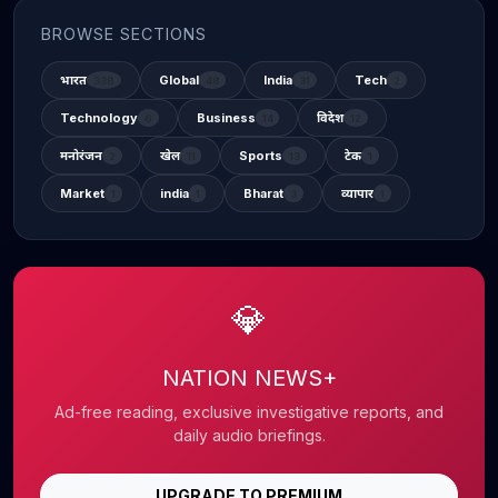
BROWSE SECTIONS
भारत
Global
India
Tech
338
48
31
2
Technology
Business
विदेश
6
14
12
मनोरंजन
खेल
Sports
टेक
2
11
13
1
Market
india
Bharat
व्यापार
1
1
3
1
💎
NATION NEWS+
Ad-free reading, exclusive investigative reports, and
daily audio briefings.
UPGRADE TO PREMIUM