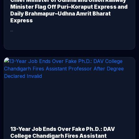
Chief Minister of Odisha and Union Railway
Minister Flag Off Puri–Koraput Express and
Daily Brahmapur–Udhna Amrit Bharat
Express
...
CONTINUE READING →
13-Year Job Ends Over Fake Ph.D.: DAV
College Chandigarh Fires Assistant