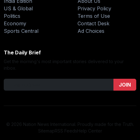
India Edition
About Us
US & Global
Privacy Policy
Politics
Terms of Use
Economy
Contact Desk
Sports Central
Ad Choices
The Daily Brief
Get the morning's most important stories delivered to your
inbox.
JOIN
© 2026 Nation News International. Proudly made for the Truth.
Sitemap
RSS Feeds
Help Center