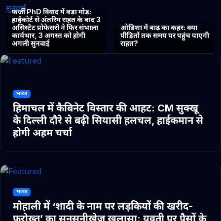
फर्जी PhD विवाद में बड़ा मोड़:
हाईकोर्ट से अंतरिम राहत के बाद 3
असिस्टेंट प्रोफेसरों ने फिर संभाला
ओडिशा में बाढ़ का कहर: क्या
कार्यभार, 3 अगस्त को होगी
पीड़ितों तक समय पर पहुंच पाएगी
अगली सुनवाई
राहत?
भारत
हिमाचल में कैबिनेट विस्तार की आहट: CM सुक्खू
के दिल्ली दौरे से बढ़ी सियासी हलचल, हाईकमान से
होगी अहम चर्चा
भारत
मोहाली में ‘शादी के नाम पर लड़कियों की खरीद-
फरोख्त’ का सनसनीखेज खुलासा: युवती पर पैसों के