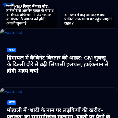
फर्जी PhD विवाद में बड़ा मोड़:
हाईकोर्ट से अंतरिम राहत के बाद 3
असिस्टेंट प्रोफेसरों ने फिर संभाला
ओडिशा में बाढ़ का कहर: क्या
कार्यभार, 3 अगस्त को होगी
पीड़ितों तक समय पर पहुंच पाएगी
अगली सुनवाई
राहत?
भारत
हिमाचल में कैबिनेट विस्तार की आहट: CM सुक्खू
के दिल्ली दौरे से बढ़ी सियासी हलचल, हाईकमान से
होगी अहम चर्चा
भारत
मोहाली में ‘शादी के नाम पर लड़कियों की खरीद-
फरोख्त’ का सनसनीखेज खुलासा: युवती पर पैसों के