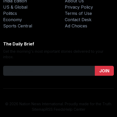
India Edition
About Us
US & Global
Privacy Policy
Politics
Terms of Use
Economy
Contact Desk
Sports Central
Ad Choices
The Daily Brief
Get the morning's most important stories delivered to your
inbox.
JOIN
© 2026 Nation News International. Proudly made for the Truth.
Sitemap
RSS Feeds
Help Center