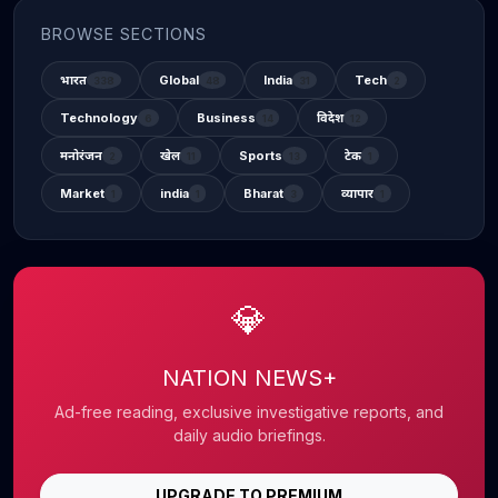
BROWSE SECTIONS
भारत
Global
India
Tech
338
48
31
2
Technology
Business
विदेश
6
14
12
मनोरंजन
खेल
Sports
टेक
2
11
13
1
Market
india
Bharat
व्यापार
1
1
3
1
💎
NATION NEWS+
Ad-free reading, exclusive investigative reports, and
daily audio briefings.
UPGRADE TO PREMIUM