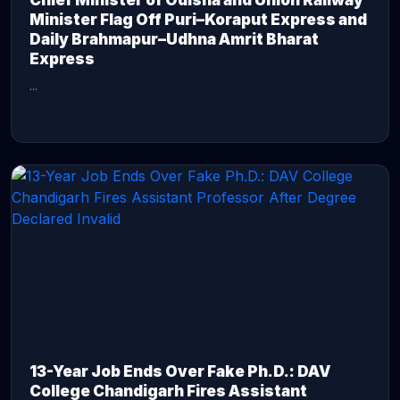
Chief Minister of Odisha and Union Railway
Minister Flag Off Puri–Koraput Express and
Daily Brahmapur–Udhna Amrit Bharat
Express
...
CONTINUE READING →
13-Year Job Ends Over Fake Ph.D.: DAV
College Chandigarh Fires Assistant