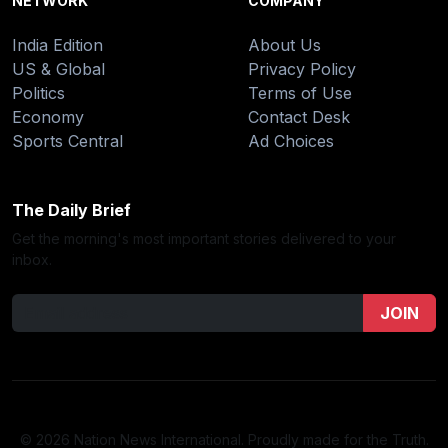
NETWORK
COMPANY
India Edition
About Us
US & Global
Privacy Policy
Politics
Terms of Use
Economy
Contact Desk
Sports Central
Ad Choices
The Daily Brief
Get the morning's most important stories delivered to your
inbox.
JOIN
© 2026 Nation News International. Proudly made for the Truth.