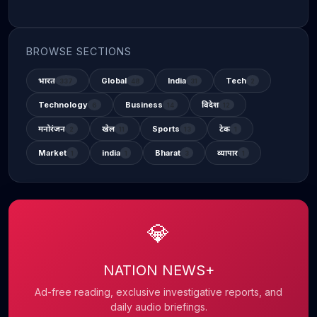
BROWSE SECTIONS
भारत
Global
India
Tech
337
48
31
2
Technology
Business
विदेश
6
14
12
मनोरंजन
खेल
Sports
टेक
2
11
13
1
Market
india
Bharat
व्यापार
1
1
3
1
💎
NATION NEWS+
Ad-free reading, exclusive investigative reports, and
daily audio briefings.