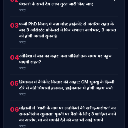
पेंशनरों के सभी देय लाभ तुरंत जारी किए जाएं
भारत
फर्जी PhD विवाद में बड़ा मोड़: हाईकोर्ट से अंतरिम राहत के
03
बाद 3 असिस्टेंट प्रोफेसरों ने फिर संभाला कार्यभार, 3 अगस्त
को होगी अगली सुनवाई
भारत
ओडिशा में बाढ़ का कहर: क्या पीड़ितों तक समय पर पहुंच
04
पाएगी राहत?
भारत
हिमाचल में कैबिनेट विस्तार की आहट: CM सुक्खू के दिल्ली
05
दौरे से बढ़ी सियासी हलचल, हाईकमान से होगी अहम चर्चा
भारत
मोहाली में ‘शादी के नाम पर लड़कियों की खरीद-फरोख्त’ का
06
सनसनीखेज खुलासा: युवती पर पैसों के लिए 3 शादियां करने
का आरोप, मां को धमकी देने की बात भी आई सामने
भारत