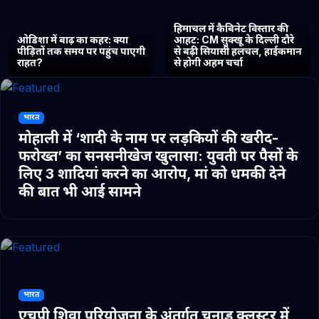
हिमाचल में कैबिनेट विस्तार की
ओडिशा में बाढ़ का कहर: क्या
आहट: CM सुक्खू के दिल्ली दौरे
पीड़ितों तक समय पर पहुंच पाएगी
से बढ़ी सियासी हलचल, हाईकमान
राहत?
से होगी अहम चर्चा
भारत
मोहाली में ‘शादी के नाम पर लड़कियों की खरीद-
फरोख्त’ का सनसनीखेज खुलासा: युवती पर पैसों के
लिए 3 शादियां करने का आरोप, मां को धमकी देने
की बात भी आई सामने
भारत
एचपी शिवा परियोजना के अंतर्गत चुनाड क्लस्टर में