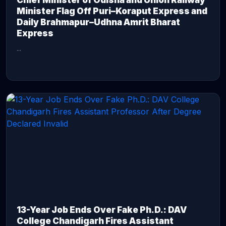
Chief Minister of Odisha and Union Railway
Minister Flag Off Puri–Koraput Express and
Daily Brahmapur–Udhna Amrit Bharat
Express
...
CONTINUE READING →
13-Year Job Ends Over Fake Ph.D.: DAV
College Chandigarh Fires Assistant