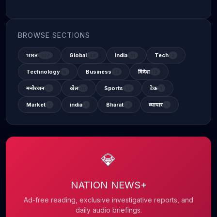
BROWSE SECTIONS
भारत
Global
India
Tech
337
48
31
2
Technology
Business
विदेश
6
14
12
मनोरंजन
खेल
Sports
टेक
2
11
13
1
Market
india
Bharat
व्यापार
1
1
3
1
💎
NATION NEWS+
Ad-free reading, exclusive investigative reports, and
daily audio briefings.