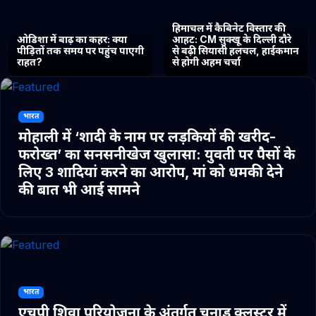
हिमाचल में कैबिनेट विस्तार की
ओडिशा में बाढ़ का कहर: क्या
आहट: CM सुक्खू के दिल्ली दौरे
पीड़ितों तक समय पर पहुंच पाएगी
से बढ़ी सियासी हलचल, हाईकमान
राहत?
से होगी अहम चर्चा
भारत
मोहाली में ‘शादी के नाम पर लड़कियों की खरीद-
फरोख्त’ का सनसनीखेज खुलासा: युवती पर पैसों के
लिए 3 शादियां करने का आरोप, मां को धमकी देने
की बात भी आई सामने
भारत
एचपी शिवा परियोजना के अंतर्गत चुनाड क्लस्टर में