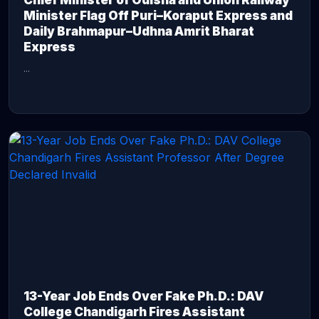
Chief Minister of Odisha and Union Railway
Minister Flag Off Puri–Koraput Express and
Daily Brahmapur–Udhna Amrit Bharat
Express
...
CONTINUE READING →
13-Year Job Ends Over Fake Ph.D.: DAV
College Chandigarh Fires Assistant