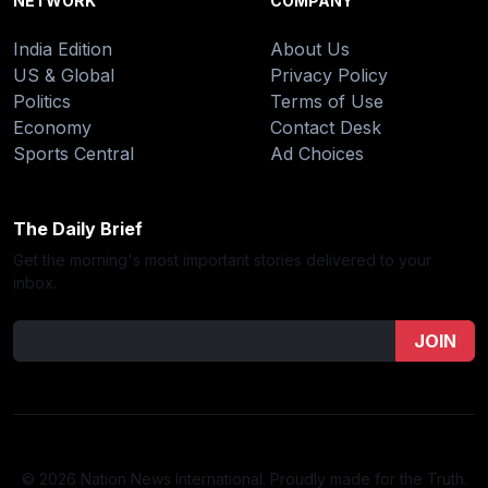
NETWORK
COMPANY
India Edition
About Us
US & Global
Privacy Policy
Politics
Terms of Use
Economy
Contact Desk
Sports Central
Ad Choices
The Daily Brief
Get the morning's most important stories delivered to your
inbox.
JOIN
© 2026 Nation News International. Proudly made for the Truth.