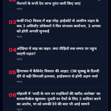
पेंशनरों के सभी देय लाभ तुरंत जारी किए जाएं
भारत
फर्जी PhD विवाद में बड़ा मोड़: हाईकोर्ट से अंतरिम राहत के
03
बाद 3 असिस्टेंट प्रोफेसरों ने फिर संभाला कार्यभार, 3 अगस्त
को होगी अगली सुनवाई
भारत
ओडिशा में बाढ़ का कहर: क्या पीड़ितों तक समय पर पहुंच
04
पाएगी राहत?
भारत
हिमाचल में कैबिनेट विस्तार की आहट: CM सुक्खू के दिल्ली
05
दौरे से बढ़ी सियासी हलचल, हाईकमान से होगी अहम चर्चा
भारत
मोहाली में ‘शादी के नाम पर लड़कियों की खरीद-फरोख्त’ का
06
सनसनीखेज खुलासा: युवती पर पैसों के लिए 3 शादियां करने
का आरोप, मां को धमकी देने की बात भी आई सामने
भारत