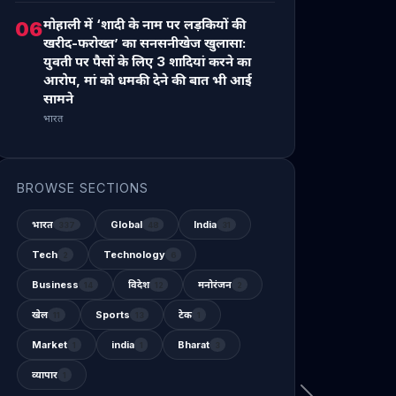
मोहाली में ‘शादी के नाम पर लड़कियों की
06
खरीद-फरोख्त’ का सनसनीखेज खुलासा:
युवती पर पैसों के लिए 3 शादियां करने का
आरोप, मां को धमकी देने की बात भी आई
सामने
भारत
BROWSE SECTIONS
भारत
Global
India
337
48
31
Tech
Technology
2
6
Business
विदेश
मनोरंजन
14
12
2
खेल
Sports
टेक
11
13
1
Market
india
Bharat
1
1
3
व्यापार
1