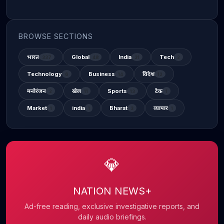
BROWSE SECTIONS
भारत
Global
India
Tech
337
48
31
2
Technology
Business
विदेश
6
14
12
मनोरंजन
खेल
Sports
टेक
2
11
13
1
Market
india
Bharat
व्यापार
1
1
3
1
💎
NATION NEWS+
Ad-free reading, exclusive investigative reports, and
daily audio briefings.