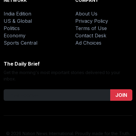
NETWORK
COMPANY
India Edition
About Us
US & Global
Privacy Policy
Politics
Terms of Use
Economy
Contact Desk
Sports Central
Ad Choices
The Daily Brief
Get the morning's most important stories delivered to your
inbox.
JOIN
© 2026 Nation News International. Proudly made for the Truth.