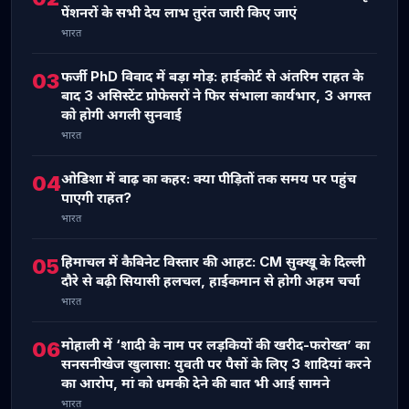
पेंशनरों के सभी देय लाभ तुरंत जारी किए जाएं
भारत
फर्जी PhD विवाद में बड़ा मोड़: हाईकोर्ट से अंतरिम राहत के
03
बाद 3 असिस्टेंट प्रोफेसरों ने फिर संभाला कार्यभार, 3 अगस्त
को होगी अगली सुनवाई
भारत
ओडिशा में बाढ़ का कहर: क्या पीड़ितों तक समय पर पहुंच
04
पाएगी राहत?
भारत
हिमाचल में कैबिनेट विस्तार की आहट: CM सुक्खू के दिल्ली
05
दौरे से बढ़ी सियासी हलचल, हाईकमान से होगी अहम चर्चा
भारत
मोहाली में ‘शादी के नाम पर लड़कियों की खरीद-फरोख्त’ का
06
सनसनीखेज खुलासा: युवती पर पैसों के लिए 3 शादियां करने
का आरोप, मां को धमकी देने की बात भी आई सामने
भारत