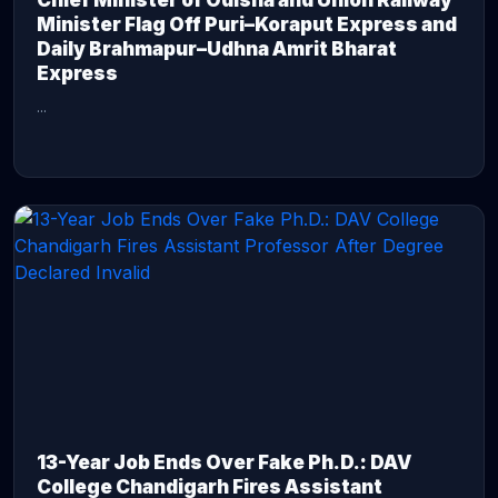
Chief Minister of Odisha and Union Railway
Minister Flag Off Puri–Koraput Express and
Daily Brahmapur–Udhna Amrit Bharat
Express
...
CONTINUE READING →
13-Year Job Ends Over Fake Ph.D.: DAV
College Chandigarh Fires Assistant