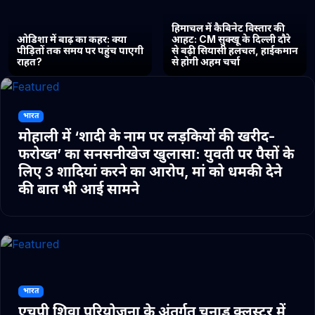
हिमाचल में कैबिनेट विस्तार की
ओडिशा में बाढ़ का कहर: क्या
आहट: CM सुक्खू के दिल्ली दौरे
पीड़ितों तक समय पर पहुंच पाएगी
से बढ़ी सियासी हलचल, हाईकमान
राहत?
से होगी अहम चर्चा
भारत
मोहाली में ‘शादी के नाम पर लड़कियों की खरीद-
फरोख्त’ का सनसनीखेज खुलासा: युवती पर पैसों के
लिए 3 शादियां करने का आरोप, मां को धमकी देने
की बात भी आई सामने
भारत
एचपी शिवा परियोजना के अंतर्गत चुनाड क्लस्टर में