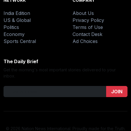
NETWORK
COMPANY
India Edition
About Us
US & Global
Privacy Policy
Politics
Terms of Use
Economy
Contact Desk
Sports Central
Ad Choices
The Daily Brief
Get the morning's most important stories delivered to your
inbox.
JOIN
© 2026 Nation News International. Proudly made for the Truth.