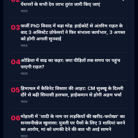
पेंशनरों के सभी देय लाभ तुरंत जारी किए जाएं
भारत
फर्जी PhD विवाद में बड़ा मोड़: हाईकोर्ट से अंतरिम राहत के
03
बाद 3 असिस्टेंट प्रोफेसरों ने फिर संभाला कार्यभार, 3 अगस्त
को होगी अगली सुनवाई
भारत
ओडिशा में बाढ़ का कहर: क्या पीड़ितों तक समय पर पहुंच
04
पाएगी राहत?
भारत
हिमाचल में कैबिनेट विस्तार की आहट: CM सुक्खू के दिल्ली
05
दौरे से बढ़ी सियासी हलचल, हाईकमान से होगी अहम चर्चा
भारत
मोहाली में ‘शादी के नाम पर लड़कियों की खरीद-फरोख्त’ का
06
सनसनीखेज खुलासा: युवती पर पैसों के लिए 3 शादियां करने
का आरोप, मां को धमकी देने की बात भी आई सामने
भारत