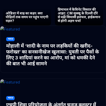
हिमाचल में कैबिनेट विस्तार की
ओडिशा में बाढ़ का कहर: क्या
आहट: CM सुक्खू के दिल्ली दौरे
पीड़ितों तक समय पर पहुंच पाएगी
से बढ़ी सियासी हलचल, हाईकमान
राहत?
से होगी अहम चर्चा
भारत
मोहाली में ‘शादी के नाम पर लड़कियों की खरीद-
फरोख्त’ का सनसनीखेज खुलासा: युवती पर पैसों के
लिए 3 शादियां करने का आरोप, मां को धमकी देने
की बात भी आई सामने
भारत
एचपी शिवा परियोजना के अंतर्गत चुनाड क्लस्टर में