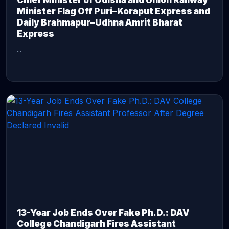
Chief Minister of Odisha and Union Railway
Minister Flag Off Puri–Koraput Express and
Daily Brahmapur–Udhna Amrit Bharat
Express
...
CONTINUE READING →
13-Year Job Ends Over Fake Ph.D.: DAV
College Chandigarh Fires Assistant