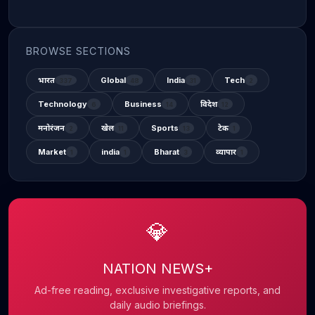
BROWSE SECTIONS
भारत
Global
India
Tech
337
48
31
2
Technology
Business
विदेश
6
14
12
मनोरंजन
खेल
Sports
टेक
2
11
13
1
Market
india
Bharat
व्यापार
1
1
3
1
💎
NATION NEWS+
Ad-free reading, exclusive investigative reports, and
daily audio briefings.