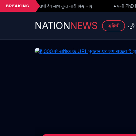
BREAKING
े सभी देय लाभ तुरंत जारी किए जाएं
● फर्जी PhD विवाद में बड़ा मोड़: हाईको
NATION
NEWS
🌙
अ
हिन्दी