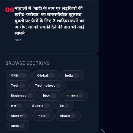
मोहाली में ‘शादी के नाम पर लड़कियों की
06
खरीद-फरोख्त’ का सनसनीखेज खुलासा:
युवती पर पैसों के लिए 3 शादियां करने का
आरोप, मां को धमकी देने की बात भी आई
सामने
भारत
BROWSE SECTIONS
भारत
Global
India
337
48
31
Tech
Technology
2
6
Business
विदेश
मनोरंजन
14
12
2
खेल
Sports
टेक
11
13
1
Market
india
Bharat
1
1
3
व्यापार
1