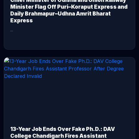
Chief Minister of Odisha and Union Railway
Minister Flag Off Puri–Koraput Express and
Daily Brahmapur–Udhna Amrit Bharat
Express
...
CONTINUE READING →
13-Year Job Ends Over Fake Ph.D.: DAV
College Chandigarh Fires Assistant