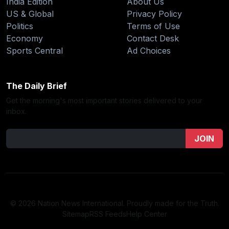
India Edition
About Us
US & Global
Privacy Policy
Politics
Terms of Use
Economy
Contact Desk
Sports Central
Ad Choices
The Daily Brief
Get the morning's most important stories delivered to your
inbox.
JOIN
© 2026 Nation News International. Proudly made for the Truth.
Sitemap
RSS Feeds
Help Center