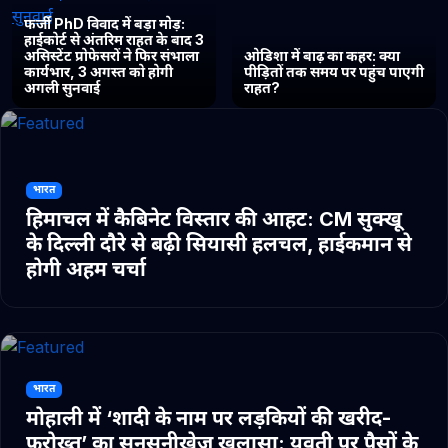
फर्जी PhD विवाद में बड़ा मोड़:
हाईकोर्ट से अंतरिम राहत के बाद 3
असिस्टेंट प्रोफेसरों ने फिर संभाला
ओडिशा में बाढ़ का कहर: क्या
कार्यभार, 3 अगस्त को होगी
पीड़ितों तक समय पर पहुंच पाएगी
अगली सुनवाई
राहत?
भारत
हिमाचल में कैबिनेट विस्तार की आहट: CM सुक्खू
के दिल्ली दौरे से बढ़ी सियासी हलचल, हाईकमान से
होगी अहम चर्चा
भारत
मोहाली में ‘शादी के नाम पर लड़कियों की खरीद-
फरोख्त’ का सनसनीखेज खुलासा: युवती पर पैसों के