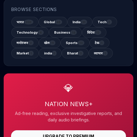
BROWSE SECTIONS
भारत
Global
India
Tech
338
48
31
2
Technology
Business
विदेश
6
14
12
मनोरंजन
खेल
Sports
टेक
2
11
13
1
Market
india
Bharat
व्यापार
1
1
3
1
💎
NATION NEWS+
Ad-free reading, exclusive investigative reports, and
daily audio briefings.
UPGRADE TO PREMIUM