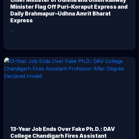
Chief Minister of Odisha and Union Railway
Minister Flag Off Puri–Koraput Express and
Daily Brahmapur–Udhna Amrit Bharat
Express
...
CONTINUE READING →
13-Year Job Ends Over Fake Ph.D.: DAV
College Chandigarh Fires Assistant