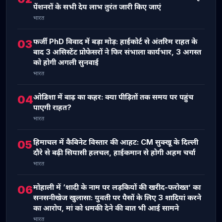
पेंशनरों के सभी देय लाभ तुरंत जारी किए जाएं
भारत
फर्जी PhD विवाद में बड़ा मोड़: हाईकोर्ट से अंतरिम राहत के
03
बाद 3 असिस्टेंट प्रोफेसरों ने फिर संभाला कार्यभार, 3 अगस्त
को होगी अगली सुनवाई
भारत
ओडिशा में बाढ़ का कहर: क्या पीड़ितों तक समय पर पहुंच
04
पाएगी राहत?
भारत
हिमाचल में कैबिनेट विस्तार की आहट: CM सुक्खू के दिल्ली
05
दौरे से बढ़ी सियासी हलचल, हाईकमान से होगी अहम चर्चा
भारत
मोहाली में ‘शादी के नाम पर लड़कियों की खरीद-फरोख्त’ का
06
सनसनीखेज खुलासा: युवती पर पैसों के लिए 3 शादियां करने
का आरोप, मां को धमकी देने की बात भी आई सामने
भारत