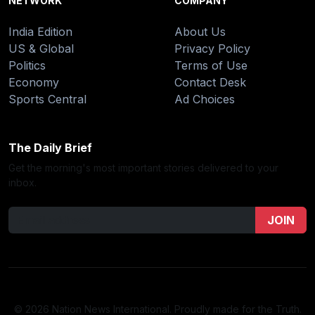
NETWORK
COMPANY
India Edition
About Us
US & Global
Privacy Policy
Politics
Terms of Use
Economy
Contact Desk
Sports Central
Ad Choices
The Daily Brief
Get the morning's most important stories delivered to your
inbox.
JOIN
© 2026 Nation News International. Proudly made for the Truth.