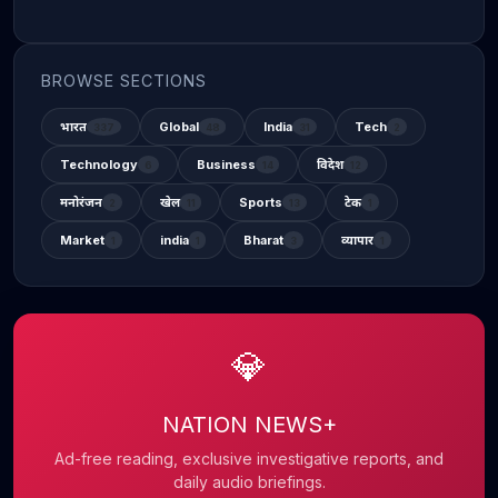
BROWSE SECTIONS
भारत
Global
India
Tech
337
48
31
2
Technology
Business
विदेश
6
14
12
मनोरंजन
खेल
Sports
टेक
2
11
13
1
Market
india
Bharat
व्यापार
1
1
3
1
💎
NATION NEWS+
Ad-free reading, exclusive investigative reports, and
daily audio briefings.