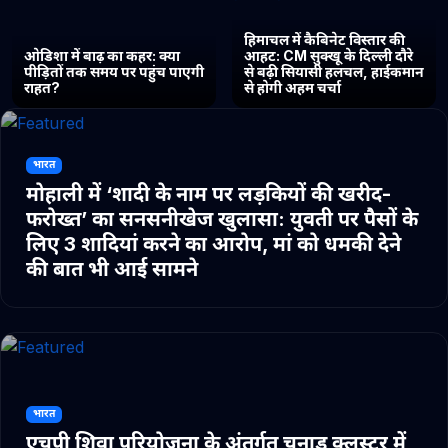
हिमाचल में कैबिनेट विस्तार की
ओडिशा में बाढ़ का कहर: क्या
आहट: CM सुक्खू के दिल्ली दौरे
पीड़ितों तक समय पर पहुंच पाएगी
से बढ़ी सियासी हलचल, हाईकमान
राहत?
से होगी अहम चर्चा
भारत
मोहाली में ‘शादी के नाम पर लड़कियों की खरीद-
फरोख्त’ का सनसनीखेज खुलासा: युवती पर पैसों के
लिए 3 शादियां करने का आरोप, मां को धमकी देने
की बात भी आई सामने
भारत
एचपी शिवा परियोजना के अंतर्गत चुनाड क्लस्टर में