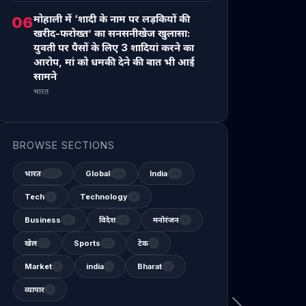
मोहाली में ‘शादी के नाम पर लड़कियों की
06
खरीद-फरोख्त’ का सनसनीखेज खुलासा:
युवती पर पैसों के लिए 3 शादियां करने का
आरोप, मां को धमकी देने की बात भी आई
सामने
भारत
BROWSE SECTIONS
भारत
Global
India
337
48
31
Tech
Technology
2
6
Business
विदेश
मनोरंजन
14
12
2
खेल
Sports
टेक
11
13
1
Market
india
Bharat
1
1
3
व्यापार
1