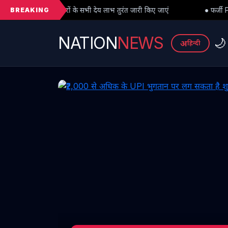
BREAKING
सभी देय लाभ तुरंत जारी किए जाएं
● फर्जी PhD विवाद में बड़ा मोड़: हाईकोर्
NATION
NEWS
🌙
अ
हिन्दी