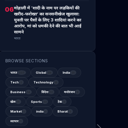
मोहाली में ‘शादी के नाम पर लड़कियों की
06
खरीद-फरोख्त’ का सनसनीखेज खुलासा:
युवती पर पैसों के लिए 3 शादियां करने का
आरोप, मां को धमकी देने की बात भी आई
सामने
भारत
BROWSE SECTIONS
भारत
Global
India
337
48
31
Tech
Technology
2
6
Business
विदेश
मनोरंजन
14
12
2
खेल
Sports
टेक
11
13
1
Market
india
Bharat
1
1
3
व्यापार
1