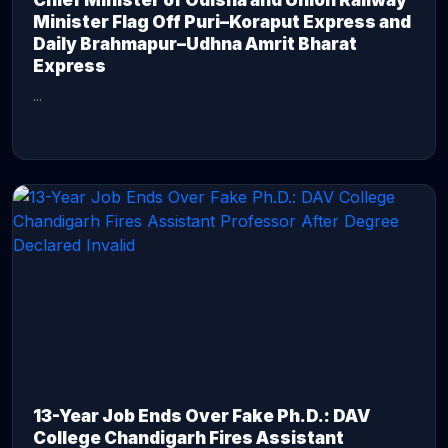
Chief Minister of Odisha and Union Railway
Minister Flag Off Puri–Koraput Express and
Daily Brahmapur–Udhna Amrit Bharat
Express
...
CONTINUE READING →
13-Year Job Ends Over Fake Ph.D.: DAV
College Chandigarh Fires Assistant