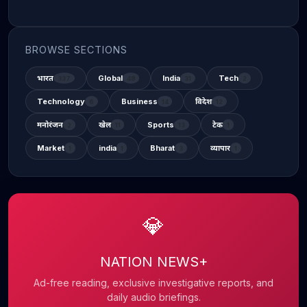
BROWSE SECTIONS
भारत
Global
India
Tech
337
48
31
2
Technology
Business
विदेश
6
14
12
मनोरंजन
खेल
Sports
टेक
2
11
13
1
Market
india
Bharat
व्यापार
1
1
3
1
💎
NATION NEWS+
Ad-free reading, exclusive investigative reports, and
daily audio briefings.