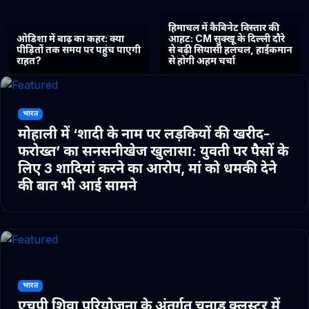
हिमाचल में कैबिनेट विस्तार की
ओडिशा में बाढ़ का कहर: क्या
आहट: CM सुक्खू के दिल्ली दौरे
पीड़ितों तक समय पर पहुंच पाएगी
से बढ़ी सियासी हलचल, हाईकमान
राहत?
से होगी अहम चर्चा
भारत
मोहाली में ‘शादी के नाम पर लड़कियों की खरीद-
फरोख्त’ का सनसनीखेज खुलासा: युवती पर पैसों के
लिए 3 शादियां करने का आरोप, मां को धमकी देने
की बात भी आई सामने
भारत
एचपी शिवा परियोजना के अंतर्गत चुनाड क्लस्टर में