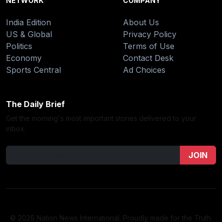
NETWORK
COMPANY
India Edition
About Us
US & Global
Privacy Policy
Politics
Terms of Use
Economy
Contact Desk
Sports Central
Ad Choices
The Daily Brief
Get the morning's most important stories delivered to your
inbox.
JOIN
© 2026 Nation News International. Proudly made for the Truth.