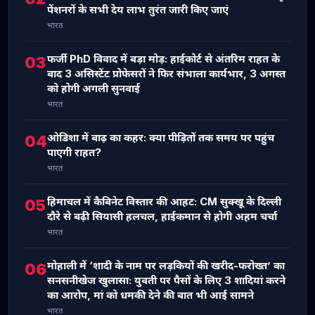
पेंशनरों के सभी देय लाभ तुरंत जारी किए जाएं
भारत
फर्जी PhD विवाद में बड़ा मोड़: हाईकोर्ट से अंतरिम राहत के
03
बाद 3 असिस्टेंट प्रोफेसरों ने फिर संभाला कार्यभार, 3 अगस्त
को होगी अगली सुनवाई
भारत
ओडिशा में बाढ़ का कहर: क्या पीड़ितों तक समय पर पहुंच
04
पाएगी राहत?
भारत
हिमाचल में कैबिनेट विस्तार की आहट: CM सुक्खू के दिल्ली
05
दौरे से बढ़ी सियासी हलचल, हाईकमान से होगी अहम चर्चा
भारत
मोहाली में ‘शादी के नाम पर लड़कियों की खरीद-फरोख्त’ का
06
सनसनीखेज खुलासा: युवती पर पैसों के लिए 3 शादियां करने
का आरोप, मां को धमकी देने की बात भी आई सामने
भारत