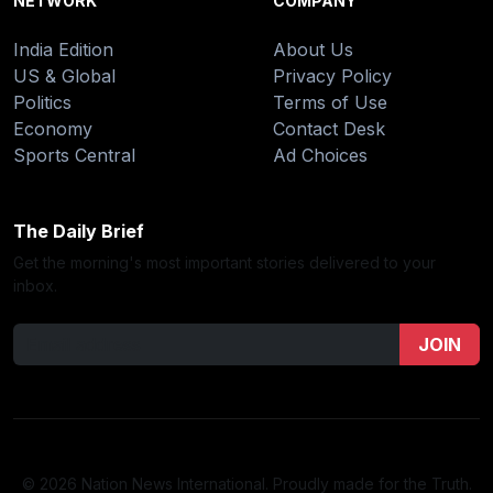
NETWORK
COMPANY
India Edition
About Us
US & Global
Privacy Policy
Politics
Terms of Use
Economy
Contact Desk
Sports Central
Ad Choices
The Daily Brief
Get the morning's most important stories delivered to your
inbox.
JOIN
© 2026 Nation News International. Proudly made for the Truth.