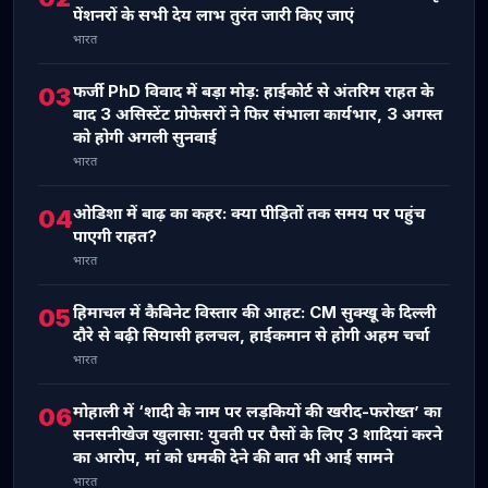
पेंशनरों के सभी देय लाभ तुरंत जारी किए जाएं
भारत
फर्जी PhD विवाद में बड़ा मोड़: हाईकोर्ट से अंतरिम राहत के
03
बाद 3 असिस्टेंट प्रोफेसरों ने फिर संभाला कार्यभार, 3 अगस्त
को होगी अगली सुनवाई
भारत
ओडिशा में बाढ़ का कहर: क्या पीड़ितों तक समय पर पहुंच
04
पाएगी राहत?
भारत
हिमाचल में कैबिनेट विस्तार की आहट: CM सुक्खू के दिल्ली
05
दौरे से बढ़ी सियासी हलचल, हाईकमान से होगी अहम चर्चा
भारत
मोहाली में ‘शादी के नाम पर लड़कियों की खरीद-फरोख्त’ का
06
सनसनीखेज खुलासा: युवती पर पैसों के लिए 3 शादियां करने
का आरोप, मां को धमकी देने की बात भी आई सामने
भारत