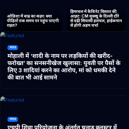
हिमाचल में कैबिनेट विस्तार की
ओडिशा में बाढ़ का कहर: क्या
आहट: CM सुक्खू के दिल्ली दौरे
पीड़ितों तक समय पर पहुंच पाएगी
से बढ़ी सियासी हलचल, हाईकमान
राहत?
से होगी अहम चर्चा
भारत
मोहाली में ‘शादी के नाम पर लड़कियों की खरीद-
फरोख्त’ का सनसनीखेज खुलासा: युवती पर पैसों के
लिए 3 शादियां करने का आरोप, मां को धमकी देने
की बात भी आई सामने
भारत
एचपी शिवा परियोजना के अंतर्गत चुनाड क्लस्टर में