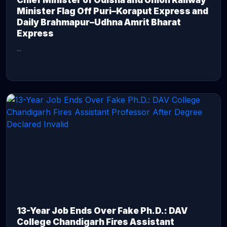
Chief Minister of Odisha and Union Railway
Minister Flag Off Puri–Koraput Express and
Daily Brahmapur–Udhna Amrit Bharat
Express
...
CONTINUE READING →
13-Year Job Ends Over Fake Ph.D.: DAV
College Chandigarh Fires Assistant