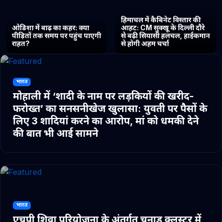
हिमाचल में कैबिनेट विस्तार की
ओडिशा में बाढ़ का कहर: क्या
आहट: CM सुक्खू के दिल्ली दौरे
पीड़ितों तक समय पर पहुंच पाएगी
से बढ़ी सियासी हलचल, हाईकमान
राहत?
से होगी अहम चर्चा
भारत
मोहाली में ‘शादी के नाम पर लड़कियों की खरीद-
फरोख्त’ का सनसनीखेज खुलासा: युवती पर पैसों के
लिए 3 शादियां करने का आरोप, मां को धमकी देने
की बात भी आई सामने
भारत
एचपी शिवा परियोजना के अंतर्गत चुनाड क्लस्टर में