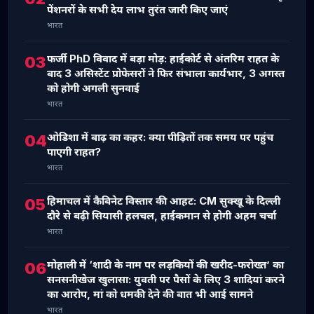
पेंशनरों के सभी देय लाभ तुरंत जारी किए जाएं
भारत
फर्जी PhD विवाद में बड़ा मोड़: हाईकोर्ट से अंतरिम राहत के
03
बाद 3 असिस्टेंट प्रोफेसरों ने फिर संभाला कार्यभार, 3 अगस्त
को होगी अगली सुनवाई
भारत
ओडिशा में बाढ़ का कहर: क्या पीड़ितों तक समय पर पहुंच
04
पाएगी राहत?
भारत
हिमाचल में कैबिनेट विस्तार की आहट: CM सुक्खू के दिल्ली
05
दौरे से बढ़ी सियासी हलचल, हाईकमान से होगी अहम चर्चा
भारत
मोहाली में ‘शादी के नाम पर लड़कियों की खरीद-फरोख्त’ का
06
सनसनीखेज खुलासा: युवती पर पैसों के लिए 3 शादियां करने
का आरोप, मां को धमकी देने की बात भी आई सामने
भारत