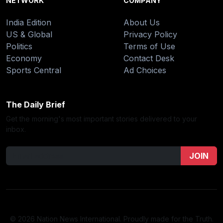
NETWORK
COMPANY
India Edition
About Us
US & Global
Privacy Policy
Politics
Terms of Use
Economy
Contact Desk
Sports Central
Ad Choices
The Daily Brief
Get the morning's most important stories delivered to your
inbox.
JOIN
© 2026 Nation News International. Proudly made for the Truth.