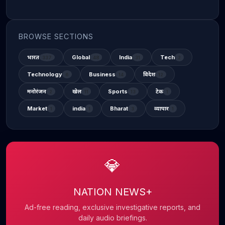
BROWSE SECTIONS
भारत
Global
India
Tech
337
48
31
2
Technology
Business
विदेश
6
14
12
मनोरंजन
खेल
Sports
टेक
2
11
13
1
Market
india
Bharat
व्यापार
1
1
3
1
💎
NATION NEWS+
Ad-free reading, exclusive investigative reports, and
daily audio briefings.