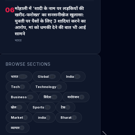
मोहाली में ‘शादी के नाम पर लड़कियों की
06
खरीद-फरोख्त’ का सनसनीखेज खुलासा:
युवती पर पैसों के लिए 3 शादियां करने का
आरोप, मां को धमकी देने की बात भी आई
सामने
भारत
BROWSE SECTIONS
भारत
Global
India
337
48
31
Tech
Technology
2
6
Business
विदेश
मनोरंजन
14
12
2
खेल
Sports
टेक
11
13
1
Market
india
Bharat
1
1
3
व्यापार
1