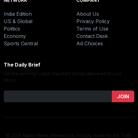
NETWORK
COMPANY
India Edition
About Us
US & Global
Privacy Policy
Politics
Terms of Use
Economy
Contact Desk
Sports Central
Ad Choices
The Daily Brief
Get the morning's most important stories delivered to your
inbox.
JOIN
© 2026 Nation News International. Proudly made for the Truth.