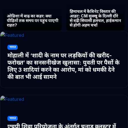
हिमाचल में कैबिनेट विस्तार की
ओडिशा में बाढ़ का कहर: क्या
आहट: CM सुक्खू के दिल्ली दौरे
पीड़ितों तक समय पर पहुंच पाएगी
से बढ़ी सियासी हलचल, हाईकमान
राहत?
से होगी अहम चर्चा
भारत
मोहाली में ‘शादी के नाम पर लड़कियों की खरीद-
फरोख्त’ का सनसनीखेज खुलासा: युवती पर पैसों के
लिए 3 शादियां करने का आरोप, मां को धमकी देने
की बात भी आई सामने
भारत
एचपी शिवा परियोजना के अंतर्गत चुनाड क्लस्टर में