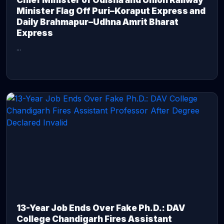
Chief Minister of Odisha and Union Railway
Minister Flag Off Puri–Koraput Express and
Daily Brahmapur–Udhna Amrit Bharat
Express
...
CONTINUE READING →
13-Year Job Ends Over Fake Ph.D.: DAV
College Chandigarh Fires Assistant