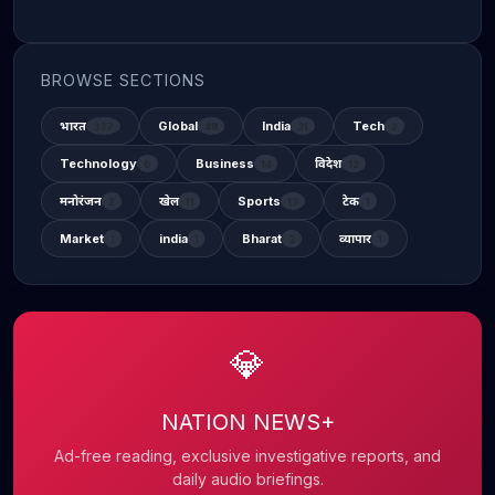
BROWSE SECTIONS
भारत
Global
India
Tech
337
48
31
2
Technology
Business
विदेश
6
14
12
मनोरंजन
खेल
Sports
टेक
2
11
13
1
Market
india
Bharat
व्यापार
1
1
3
1
💎
NATION NEWS+
Ad-free reading, exclusive investigative reports, and
daily audio briefings.