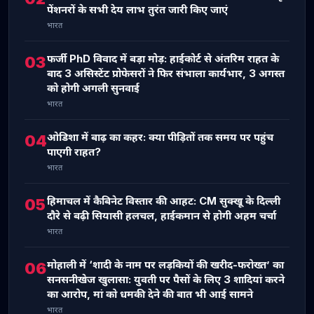
पेंशनरों के सभी देय लाभ तुरंत जारी किए जाएं
भारत
फर्जी PhD विवाद में बड़ा मोड़: हाईकोर्ट से अंतरिम राहत के
03
बाद 3 असिस्टेंट प्रोफेसरों ने फिर संभाला कार्यभार, 3 अगस्त
को होगी अगली सुनवाई
भारत
ओडिशा में बाढ़ का कहर: क्या पीड़ितों तक समय पर पहुंच
04
पाएगी राहत?
भारत
हिमाचल में कैबिनेट विस्तार की आहट: CM सुक्खू के दिल्ली
05
दौरे से बढ़ी सियासी हलचल, हाईकमान से होगी अहम चर्चा
भारत
मोहाली में ‘शादी के नाम पर लड़कियों की खरीद-फरोख्त’ का
06
सनसनीखेज खुलासा: युवती पर पैसों के लिए 3 शादियां करने
का आरोप, मां को धमकी देने की बात भी आई सामने
भारत