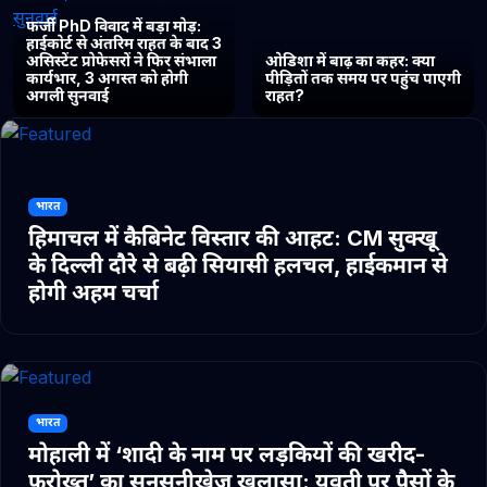
फर्जी PhD विवाद में बड़ा मोड़:
हाईकोर्ट से अंतरिम राहत के बाद 3
असिस्टेंट प्रोफेसरों ने फिर संभाला
ओडिशा में बाढ़ का कहर: क्या
कार्यभार, 3 अगस्त को होगी
पीड़ितों तक समय पर पहुंच पाएगी
अगली सुनवाई
राहत?
भारत
हिमाचल में कैबिनेट विस्तार की आहट: CM सुक्खू
के दिल्ली दौरे से बढ़ी सियासी हलचल, हाईकमान से
होगी अहम चर्चा
भारत
मोहाली में ‘शादी के नाम पर लड़कियों की खरीद-
फरोख्त’ का सनसनीखेज खुलासा: युवती पर पैसों के