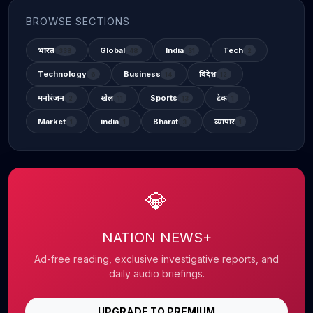
BROWSE SECTIONS
भारत
Global
India
Tech
338
48
31
2
Technology
Business
विदेश
6
14
12
मनोरंजन
खेल
Sports
टेक
2
11
13
1
Market
india
Bharat
व्यापार
1
1
3
1
💎
NATION NEWS+
Ad-free reading, exclusive investigative reports, and
daily audio briefings.
UPGRADE TO PREMIUM