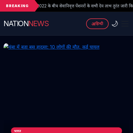
BREAKING
22 के बीच सेवानिवृत्त पेंशनरों के सभी देय लाभ तुरंत जारी किए जाएं
● फर
NATION
NEWS
🌙
अ
हिन्दी
भारत