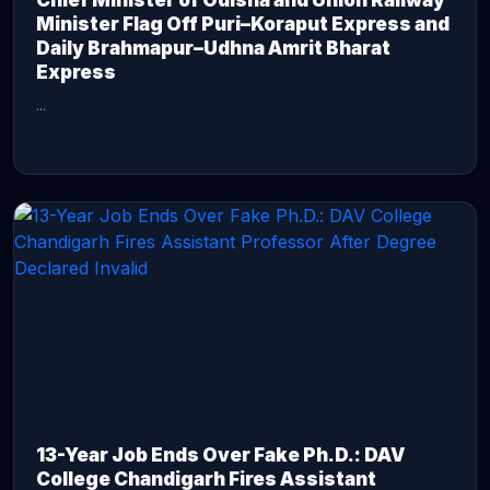
Chief Minister of Odisha and Union Railway
Minister Flag Off Puri–Koraput Express and
Daily Brahmapur–Udhna Amrit Bharat
Express
...
CONTINUE READING →
13-Year Job Ends Over Fake Ph.D.: DAV
College Chandigarh Fires Assistant