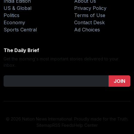
India Edition
About Us
US & Global
Privacy Policy
Politics
Terms of Use
Economy
Contact Desk
Sports Central
Ad Choices
The Daily Brief
Get the morning's most important stories delivered to your
inbox.
JOIN
© 2026 Nation News International. Proudly made for the Truth.
Sitemap
RSS Feeds
Help Center