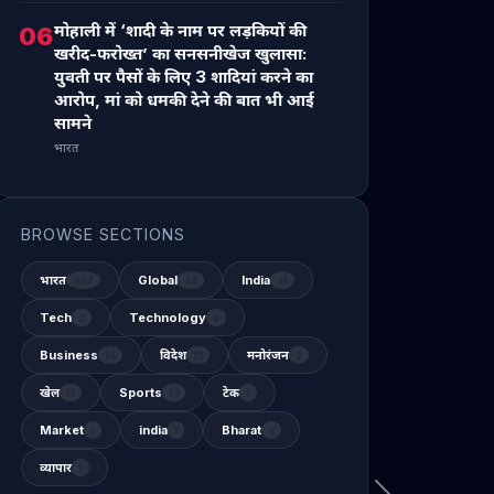
मोहाली में ‘शादी के नाम पर लड़कियों की
06
खरीद-फरोख्त’ का सनसनीखेज खुलासा:
युवती पर पैसों के लिए 3 शादियां करने का
आरोप, मां को धमकी देने की बात भी आई
सामने
भारत
BROWSE SECTIONS
भारत
Global
India
337
48
31
Tech
Technology
2
6
Business
विदेश
मनोरंजन
14
12
2
खेल
Sports
टेक
11
13
1
Market
india
Bharat
1
1
3
व्यापार
1