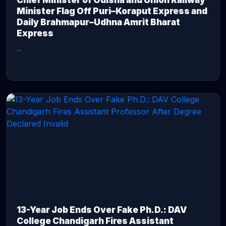
Chief Minister of Odisha and Union Railway
Minister Flag Off Puri–Koraput Express and
Daily Brahmapur–Udhna Amrit Bharat
Express
...
CONTINUE READING →
13-Year Job Ends Over Fake Ph.D.: DAV
College Chandigarh Fires Assistant