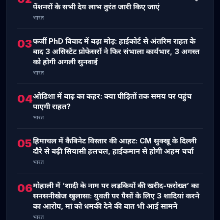
पेंशनरों के सभी देय लाभ तुरंत जारी किए जाएं
भारत
फर्जी PhD विवाद में बड़ा मोड़: हाईकोर्ट से अंतरिम राहत के
03
बाद 3 असिस्टेंट प्रोफेसरों ने फिर संभाला कार्यभार, 3 अगस्त
को होगी अगली सुनवाई
भारत
ओडिशा में बाढ़ का कहर: क्या पीड़ितों तक समय पर पहुंच
04
पाएगी राहत?
भारत
हिमाचल में कैबिनेट विस्तार की आहट: CM सुक्खू के दिल्ली
05
दौरे से बढ़ी सियासी हलचल, हाईकमान से होगी अहम चर्चा
भारत
मोहाली में ‘शादी के नाम पर लड़कियों की खरीद-फरोख्त’ का
06
सनसनीखेज खुलासा: युवती पर पैसों के लिए 3 शादियां करने
का आरोप, मां को धमकी देने की बात भी आई सामने
भारत