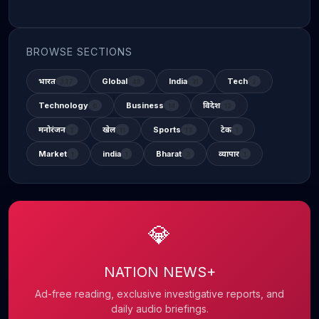
BROWSE SECTIONS
भारत
Global
India
Tech
337
48
31
2
Technology
Business
विदेश
6
14
12
मनोरंजन
खेल
Sports
टेक
2
11
13
1
Market
india
Bharat
व्यापार
1
1
3
1
💎
NATION NEWS+
Ad-free reading, exclusive investigative reports, and
daily audio briefings.