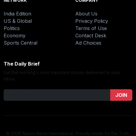
NETWORK
COMPANY
India Edition
About Us
US & Global
Privacy Policy
Politics
Terms of Use
Economy
Contact Desk
Sports Central
Ad Choices
The Daily Brief
Get the morning's most important stories delivered to your
inbox.
JOIN
© 2026 Nation News International. Proudly made for the Truth.