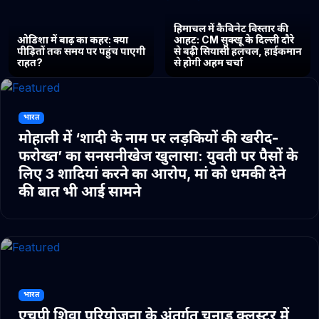
हिमाचल में कैबिनेट विस्तार की
ओडिशा में बाढ़ का कहर: क्या
आहट: CM सुक्खू के दिल्ली दौरे
पीड़ितों तक समय पर पहुंच पाएगी
से बढ़ी सियासी हलचल, हाईकमान
राहत?
से होगी अहम चर्चा
भारत
मोहाली में ‘शादी के नाम पर लड़कियों की खरीद-
फरोख्त’ का सनसनीखेज खुलासा: युवती पर पैसों के
लिए 3 शादियां करने का आरोप, मां को धमकी देने
की बात भी आई सामने
भारत
एचपी शिवा परियोजना के अंतर्गत चुनाड क्लस्टर में