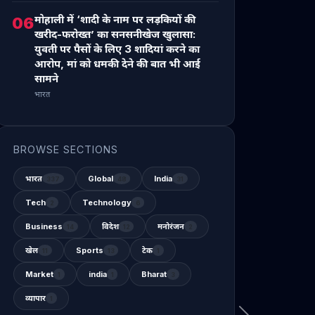
मोहाली में ‘शादी के नाम पर लड़कियों की
06
खरीद-फरोख्त’ का सनसनीखेज खुलासा:
युवती पर पैसों के लिए 3 शादियां करने का
आरोप, मां को धमकी देने की बात भी आई
सामने
भारत
BROWSE SECTIONS
भारत
Global
India
337
48
31
Tech
Technology
2
6
Business
विदेश
मनोरंजन
14
12
2
खेल
Sports
टेक
11
13
1
Market
india
Bharat
1
1
3
व्यापार
1