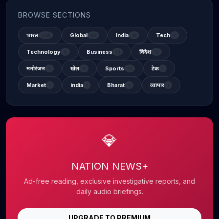
BROWSE SECTIONS
भारत
Global
India
Tech
338
48
31
2
Technology
Business
विदेश
6
14
12
मनोरंजन
खेल
Sports
टेक
2
11
13
1
Market
india
Bharat
व्यापार
1
1
3
1
💎
NATION NEWS+
Ad-free reading, exclusive investigative reports, and
daily audio briefings.
UPGRADE TO PREMIUM