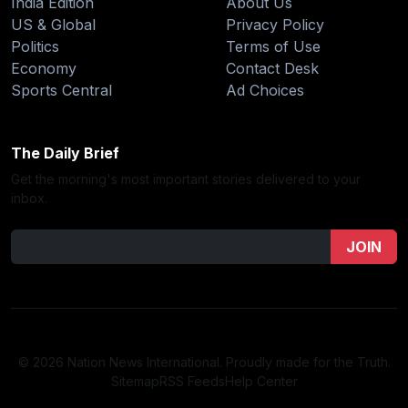
India Edition
About Us
US & Global
Privacy Policy
Politics
Terms of Use
Economy
Contact Desk
Sports Central
Ad Choices
The Daily Brief
Get the morning's most important stories delivered to your
inbox.
JOIN
© 2026 Nation News International. Proudly made for the Truth.
Sitemap
RSS Feeds
Help Center