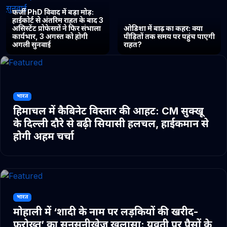
फर्जी PhD विवाद में बड़ा मोड़:
हाईकोर्ट से अंतरिम राहत के बाद 3
असिस्टेंट प्रोफेसरों ने फिर संभाला
ओडिशा में बाढ़ का कहर: क्या
कार्यभार, 3 अगस्त को होगी
पीड़ितों तक समय पर पहुंच पाएगी
अगली सुनवाई
राहत?
भारत
हिमाचल में कैबिनेट विस्तार की आहट: CM सुक्खू
के दिल्ली दौरे से बढ़ी सियासी हलचल, हाईकमान से
होगी अहम चर्चा
भारत
मोहाली में ‘शादी के नाम पर लड़कियों की खरीद-
फरोख्त’ का सनसनीखेज खुलासा: युवती पर पैसों के