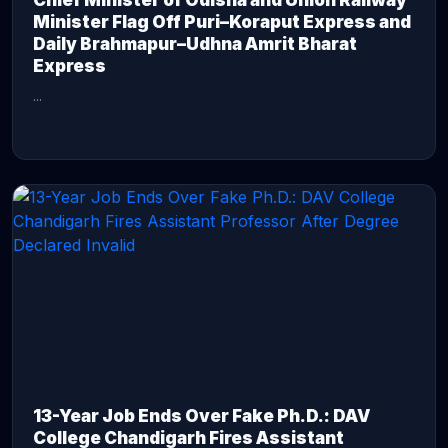
Chief Minister of Odisha and Union Railway
Minister Flag Off Puri–Koraput Express and
Daily Brahmapur–Udhna Amrit Bharat
Express
...
CONTINUE READING →
13-Year Job Ends Over Fake Ph.D.: DAV
College Chandigarh Fires Assistant