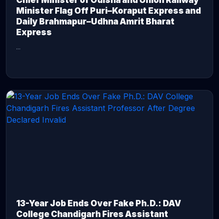
Chief Minister of Odisha and Union Railway
Minister Flag Off Puri–Koraput Express and
Daily Brahmapur–Udhna Amrit Bharat
Express
...
CONTINUE READING →
13-Year Job Ends Over Fake Ph.D.: DAV
College Chandigarh Fires Assistant