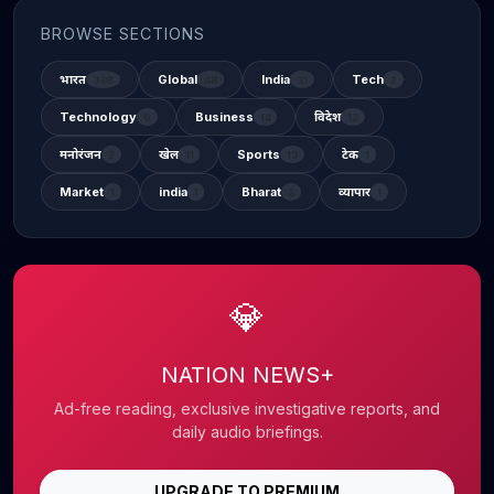
BROWSE SECTIONS
भारत
Global
India
Tech
338
48
31
2
Technology
Business
विदेश
6
14
12
मनोरंजन
खेल
Sports
टेक
2
11
13
1
Market
india
Bharat
व्यापार
1
1
3
1
💎
NATION NEWS+
Ad-free reading, exclusive investigative reports, and
daily audio briefings.
UPGRADE TO PREMIUM