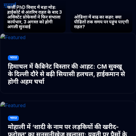
फर्जी PhD विवाद में बड़ा मोड़:
हाईकोर्ट से अंतरिम राहत के बाद 3
असिस्टेंट प्रोफेसरों ने फिर संभाला
ओडिशा में बाढ़ का कहर: क्या
कार्यभार, 3 अगस्त को होगी
पीड़ितों तक समय पर पहुंच पाएगी
अगली सुनवाई
राहत?
भारत
हिमाचल में कैबिनेट विस्तार की आहट: CM सुक्खू
के दिल्ली दौरे से बढ़ी सियासी हलचल, हाईकमान से
होगी अहम चर्चा
भारत
मोहाली में ‘शादी के नाम पर लड़कियों की खरीद-
फरोख्त’ का सनसनीखेज खुलासा: युवती पर पैसों के