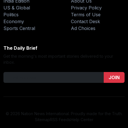
India Edition
About Us
US & Global
Privacy Policy
Politics
Terms of Use
Economy
Contact Desk
Sports Central
Ad Choices
The Daily Brief
Get the morning's most important stories delivered to your
inbox.
JOIN
© 2026 Nation News International. Proudly made for the Truth.
Sitemap
RSS Feeds
Help Center