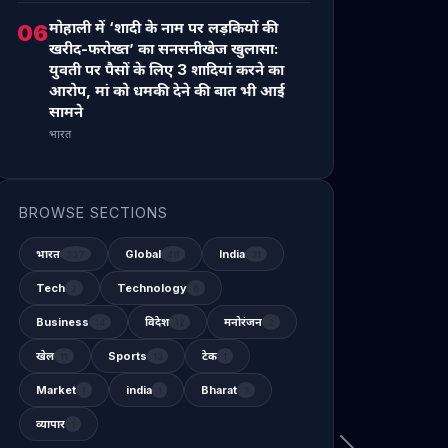
मोहाली में ‘शादी के नाम पर लड़कियों की
06
खरीद-फरोख्त’ का सनसनीखेज खुलासा:
युवती पर पैसों के लिए 3 शादियां करने का
आरोप, मां को धमकी देने की बात भी आई
सामने
भारत
BROWSE SECTIONS
भारत
Global
India
337
48
31
Tech
Technology
2
6
Business
विदेश
मनोरंजन
14
12
2
खेल
Sports
टेक
11
13
1
Market
india
Bharat
1
1
3
व्यापार
1