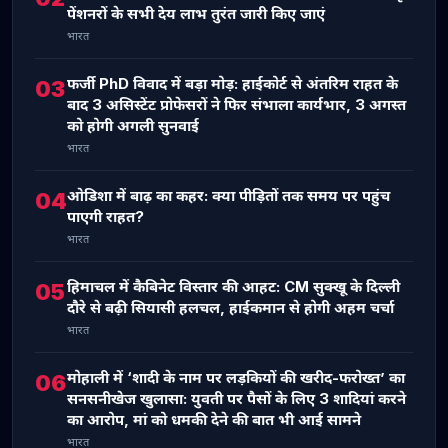
पेंशनरों के सभी देय लाभ तुरंत जारी किए जाएं
भारत
फर्जी PhD विवाद में बड़ा मोड़: हाईकोर्ट से अंतरिम राहत के
03
बाद 3 असिस्टेंट प्रोफेसरों ने फिर संभाला कार्यभार, 3 अगस्त
को होगी अगली सुनवाई
भारत
ओडिशा में बाढ़ का कहर: क्या पीड़ितों तक समय पर पहुंच
04
पाएगी राहत?
भारत
हिमाचल में कैबिनेट विस्तार की आहट: CM सुक्खू के दिल्ली
05
दौरे से बढ़ी सियासी हलचल, हाईकमान से होगी अहम चर्चा
भारत
मोहाली में ‘शादी के नाम पर लड़कियों की खरीद-फरोख्त’ का
06
सनसनीखेज खुलासा: युवती पर पैसों के लिए 3 शादियां करने
का आरोप, मां को धमकी देने की बात भी आई सामने
भारत