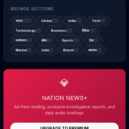
BROWSE SECTIONS
भारत
Global
India
Tech
338
48
31
2
Technology
Business
विदेश
6
14
12
मनोरंजन
खेल
Sports
टेक
2
11
13
1
Market
india
Bharat
व्यापार
1
1
3
1
💎
NATION NEWS+
Ad-free reading, exclusive investigative reports, and
daily audio briefings.
UPGRADE TO PREMIUM