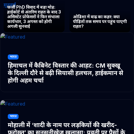
फर्जी PhD विवाद में बड़ा मोड़:
हाईकोर्ट से अंतरिम राहत के बाद 3
असिस्टेंट प्रोफेसरों ने फिर संभाला
ओडिशा में बाढ़ का कहर: क्या
कार्यभार, 3 अगस्त को होगी
पीड़ितों तक समय पर पहुंच पाएगी
अगली सुनवाई
राहत?
भारत
हिमाचल में कैबिनेट विस्तार की आहट: CM सुक्खू
के दिल्ली दौरे से बढ़ी सियासी हलचल, हाईकमान से
होगी अहम चर्चा
भारत
मोहाली में ‘शादी के नाम पर लड़कियों की खरीद-
फरोख्त’ का सनसनीखेज खुलासा: युवती पर पैसों के