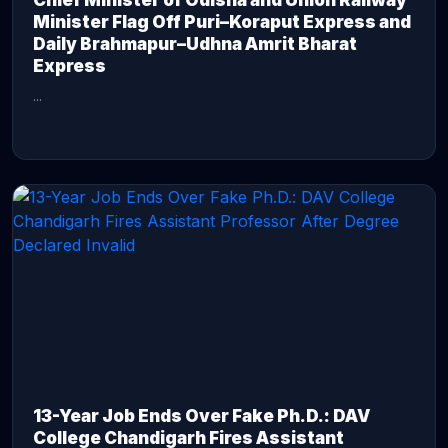
Chief Minister of Odisha and Union Railway
Minister Flag Off Puri–Koraput Express and
Daily Brahmapur–Udhna Amrit Bharat
Express
...
CONTINUE READING →
13-Year Job Ends Over Fake Ph.D.: DAV
College Chandigarh Fires Assistant