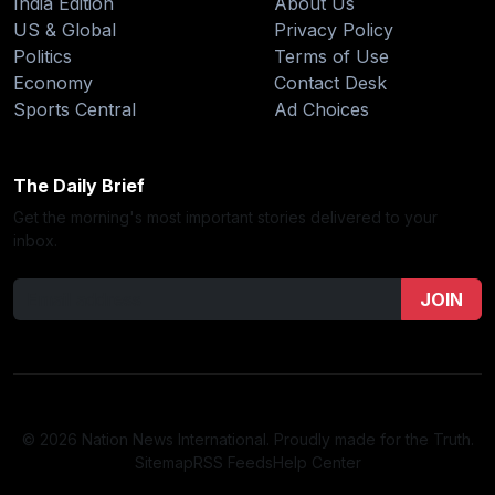
India Edition
About Us
US & Global
Privacy Policy
Politics
Terms of Use
Economy
Contact Desk
Sports Central
Ad Choices
The Daily Brief
Get the morning's most important stories delivered to your
inbox.
JOIN
© 2026 Nation News International. Proudly made for the Truth.
Sitemap
RSS Feeds
Help Center