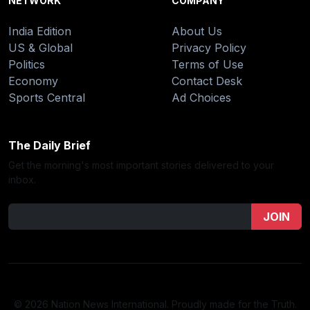
NETWORK
COMPANY
India Edition
About Us
US & Global
Privacy Policy
Politics
Terms of Use
Economy
Contact Desk
Sports Central
Ad Choices
The Daily Brief
Get the morning's most important stories delivered to your
inbox.
JOIN
© 2026 Nation News International. Proudly made for the Truth.