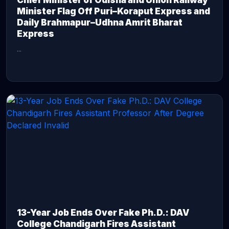
Chief Minister of Odisha and Union Railway
Minister Flag Off Puri–Koraput Express and
Daily Brahmapur–Udhna Amrit Bharat
Express
...
CONTINUE READING →
13-Year Job Ends Over Fake Ph.D.: DAV
College Chandigarh Fires Assistant