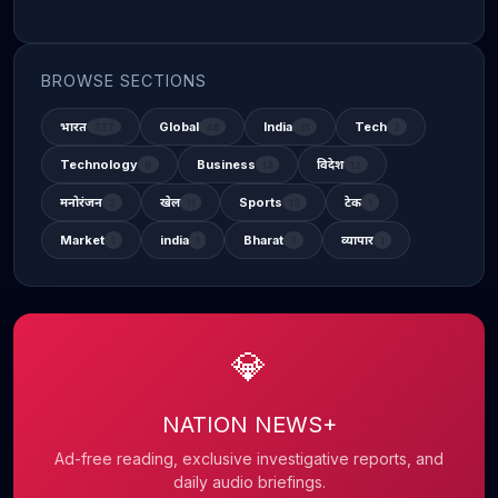
BROWSE SECTIONS
भारत
Global
India
Tech
337
48
31
2
Technology
Business
विदेश
6
14
12
मनोरंजन
खेल
Sports
टेक
2
11
13
1
Market
india
Bharat
व्यापार
1
1
3
1
💎
NATION NEWS+
Ad-free reading, exclusive investigative reports, and
daily audio briefings.