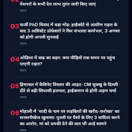
पेंशनरों के सभी देय लाभ तुरंत जारी किए जाएं
भारत
फर्जी PhD विवाद में बड़ा मोड़: हाईकोर्ट से अंतरिम राहत के
03
बाद 3 असिस्टेंट प्रोफेसरों ने फिर संभाला कार्यभार, 3 अगस्त
को होगी अगली सुनवाई
भारत
ओडिशा में बाढ़ का कहर: क्या पीड़ितों तक समय पर पहुंच
04
पाएगी राहत?
भारत
हिमाचल में कैबिनेट विस्तार की आहट: CM सुक्खू के दिल्ली
05
दौरे से बढ़ी सियासी हलचल, हाईकमान से होगी अहम चर्चा
भारत
मोहाली में ‘शादी के नाम पर लड़कियों की खरीद-फरोख्त’ का
06
सनसनीखेज खुलासा: युवती पर पैसों के लिए 3 शादियां करने
का आरोप, मां को धमकी देने की बात भी आई सामने
भारत