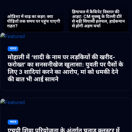
हिमाचल में कैबिनेट विस्तार की
ओडिशा में बाढ़ का कहर: क्या
आहट: CM सुक्खू के दिल्ली दौरे
पीड़ितों तक समय पर पहुंच पाएगी
से बढ़ी सियासी हलचल, हाईकमान
राहत?
से होगी अहम चर्चा
भारत
मोहाली में ‘शादी के नाम पर लड़कियों की खरीद-
फरोख्त’ का सनसनीखेज खुलासा: युवती पर पैसों के
लिए 3 शादियां करने का आरोप, मां को धमकी देने
की बात भी आई सामने
भारत
एचपी शिवा परियोजना के अंतर्गत चुनाड क्लस्टर में