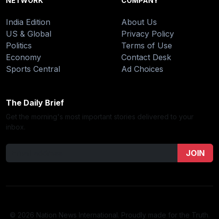
NETWORK
COMPANY
India Edition
About Us
US & Global
Privacy Policy
Politics
Terms of Use
Economy
Contact Desk
Sports Central
Ad Choices
The Daily Brief
Get the morning's most important stories delivered to your
inbox.
JOIN
© 2026 Nation News International. Proudly made for the Truth.