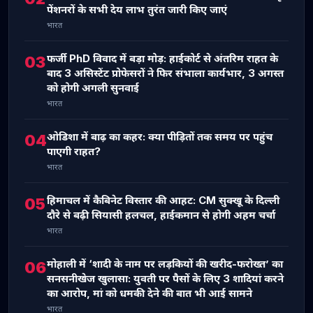
पेंशनरों के सभी देय लाभ तुरंत जारी किए जाएं
भारत
फर्जी PhD विवाद में बड़ा मोड़: हाईकोर्ट से अंतरिम राहत के
03
बाद 3 असिस्टेंट प्रोफेसरों ने फिर संभाला कार्यभार, 3 अगस्त
को होगी अगली सुनवाई
भारत
ओडिशा में बाढ़ का कहर: क्या पीड़ितों तक समय पर पहुंच
04
पाएगी राहत?
भारत
हिमाचल में कैबिनेट विस्तार की आहट: CM सुक्खू के दिल्ली
05
दौरे से बढ़ी सियासी हलचल, हाईकमान से होगी अहम चर्चा
भारत
मोहाली में ‘शादी के नाम पर लड़कियों की खरीद-फरोख्त’ का
06
सनसनीखेज खुलासा: युवती पर पैसों के लिए 3 शादियां करने
का आरोप, मां को धमकी देने की बात भी आई सामने
भारत