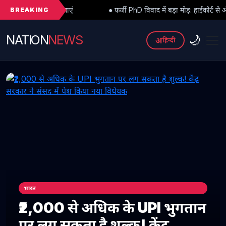
BREAKING
ाएं
● फर्जी PhD विवाद में बड़ा मोड़: हाईकोर्ट से अंतरिम राहत के बाद 3 असिस
NATION
NEWS
🌙
अ
हिन्दी
भारत
₹2,000 से अधिक के UPI भुगतान
पर लग सकता है शुल्क! केंद्र