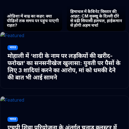
हिमाचल में कैबिनेट विस्तार की
ओडिशा में बाढ़ का कहर: क्या
आहट: CM सुक्खू के दिल्ली दौरे
पीड़ितों तक समय पर पहुंच पाएगी
से बढ़ी सियासी हलचल, हाईकमान
राहत?
से होगी अहम चर्चा
भारत
मोहाली में ‘शादी के नाम पर लड़कियों की खरीद-
फरोख्त’ का सनसनीखेज खुलासा: युवती पर पैसों के
लिए 3 शादियां करने का आरोप, मां को धमकी देने
की बात भी आई सामने
भारत
एचपी शिवा परियोजना के अंतर्गत चुनाड क्लस्टर में