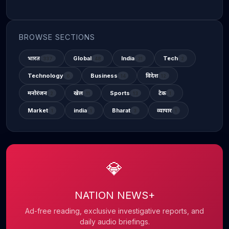
BROWSE SECTIONS
भारत
Global
India
Tech
337
48
31
2
Technology
Business
विदेश
6
14
12
मनोरंजन
खेल
Sports
टेक
2
11
13
1
Market
india
Bharat
व्यापार
1
1
3
1
💎
NATION NEWS+
Ad-free reading, exclusive investigative reports, and
daily audio briefings.