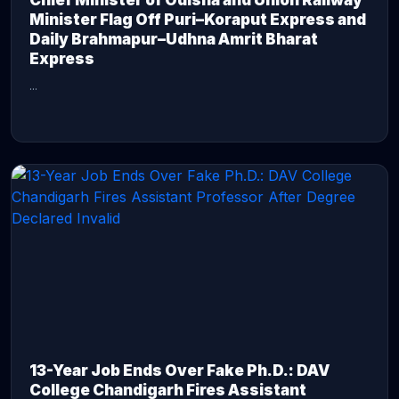
Chief Minister of Odisha and Union Railway
Minister Flag Off Puri–Koraput Express and
Daily Brahmapur–Udhna Amrit Bharat
Express
...
CONTINUE READING →
13-Year Job Ends Over Fake Ph.D.: DAV
College Chandigarh Fires Assistant