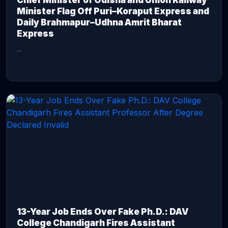
Chief Minister of Odisha and Union Railway
Minister Flag Off Puri–Koraput Express and
Daily Brahmapur–Udhna Amrit Bharat
Express
...
CONTINUE READING →
13-Year Job Ends Over Fake Ph.D.: DAV
College Chandigarh Fires Assistant