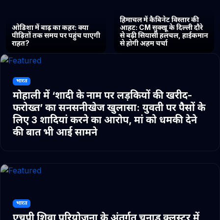
हिमाचल में कैबिनेट विस्तार की
ओडिशा में बाढ़ का कहर: क्या
आहट: CM सुक्खू के दिल्ली दौरे
पीड़ितों तक समय पर पहुंच पाएगी
से बढ़ी सियासी हलचल, हाईकमान
राहत?
से होगी अहम चर्चा
भारत
मोहाली में ‘शादी के नाम पर लड़कियों की खरीद-
फरोख्त’ का सनसनीखेज खुलासा: युवती पर पैसों के
लिए 3 शादियां करने का आरोप, मां को धमकी देने
की बात भी आई सामने
भारत
एचपी शिवा परियोजना के अंतर्गत चुनाड क्लस्टर में