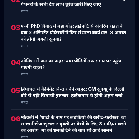
पेंशनरों के सभी देय लाभ तुरंत जारी किए जाएं
भारत
फर्जी PhD विवाद में बड़ा मोड़: हाईकोर्ट से अंतरिम राहत के
03
बाद 3 असिस्टेंट प्रोफेसरों ने फिर संभाला कार्यभार, 3 अगस्त
को होगी अगली सुनवाई
भारत
ओडिशा में बाढ़ का कहर: क्या पीड़ितों तक समय पर पहुंच
04
पाएगी राहत?
भारत
हिमाचल में कैबिनेट विस्तार की आहट: CM सुक्खू के दिल्ली
05
दौरे से बढ़ी सियासी हलचल, हाईकमान से होगी अहम चर्चा
भारत
मोहाली में ‘शादी के नाम पर लड़कियों की खरीद-फरोख्त’ का
06
सनसनीखेज खुलासा: युवती पर पैसों के लिए 3 शादियां करने
का आरोप, मां को धमकी देने की बात भी आई सामने
भारत