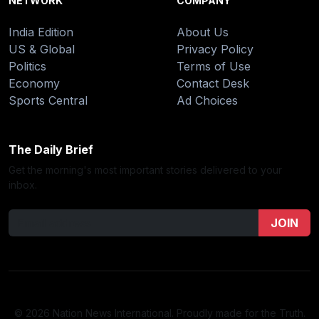
NETWORK
COMPANY
India Edition
About Us
US & Global
Privacy Policy
Politics
Terms of Use
Economy
Contact Desk
Sports Central
Ad Choices
The Daily Brief
Get the morning's most important stories delivered to your
inbox.
JOIN
© 2026 Nation News International. Proudly made for the Truth.