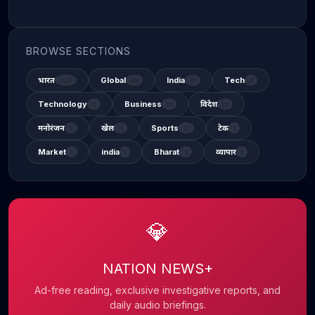
BROWSE SECTIONS
भारत
Global
India
Tech
337
48
31
2
Technology
Business
विदेश
6
14
12
मनोरंजन
खेल
Sports
टेक
2
11
13
1
Market
india
Bharat
व्यापार
1
1
3
1
💎
NATION NEWS+
Ad-free reading, exclusive investigative reports, and
daily audio briefings.