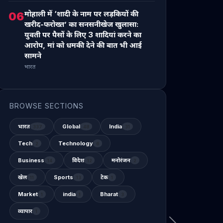
मोहाली में ‘शादी के नाम पर लड़कियों की
06
खरीद-फरोख्त’ का सनसनीखेज खुलासा:
युवती पर पैसों के लिए 3 शादियां करने का
आरोप, मां को धमकी देने की बात भी आई
सामने
भारत
BROWSE SECTIONS
भारत
Global
India
337
48
31
Tech
Technology
2
6
Business
विदेश
मनोरंजन
14
12
2
खेल
Sports
टेक
11
13
1
Market
india
Bharat
1
1
3
व्यापार
1