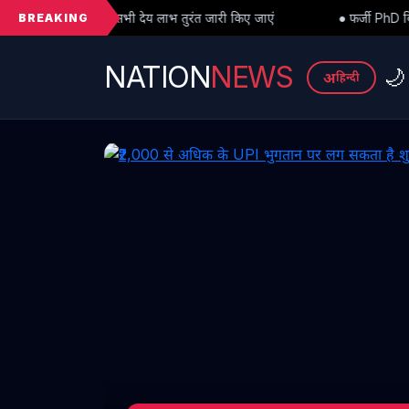
BREAKING
य लाभ तुरंत जारी किए जाएं
● फर्जी PhD विवाद में बड़ा मोड़: हाईकोर्ट से अ
NATION
NEWS
🌙
अ
हिन्दी