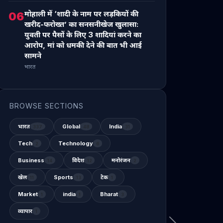
मोहाली में ‘शादी के नाम पर लड़कियों की
06
खरीद-फरोख्त’ का सनसनीखेज खुलासा:
युवती पर पैसों के लिए 3 शादियां करने का
आरोप, मां को धमकी देने की बात भी आई
सामने
भारत
BROWSE SECTIONS
भारत
Global
India
337
48
31
Tech
Technology
2
6
Business
विदेश
मनोरंजन
14
12
2
खेल
Sports
टेक
11
13
1
Market
india
Bharat
1
1
3
व्यापार
1