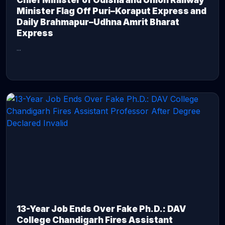
Chief Minister of Odisha and Union Railway
Minister Flag Off Puri–Koraput Express and
Daily Brahmapur–Udhna Amrit Bharat
Express
...
CONTINUE READING →
13-Year Job Ends Over Fake Ph.D.: DAV
College Chandigarh Fires Assistant