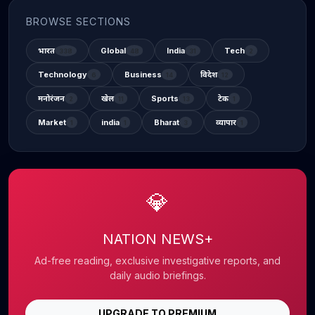
BROWSE SECTIONS
भारत
Global
India
Tech
338
48
31
2
Technology
Business
विदेश
6
14
12
मनोरंजन
खेल
Sports
टेक
2
11
13
1
Market
india
Bharat
व्यापार
1
1
3
1
💎
NATION NEWS+
Ad-free reading, exclusive investigative reports, and
daily audio briefings.
UPGRADE TO PREMIUM