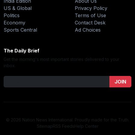
India Edition
About Us
US & Global
Privacy Policy
Politics
Terms of Use
Economy
Contact Desk
Sports Central
Ad Choices
The Daily Brief
Get the morning's most important stories delivered to your
inbox.
JOIN
© 2026 Nation News International. Proudly made for the Truth.
Sitemap
RSS Feeds
Help Center