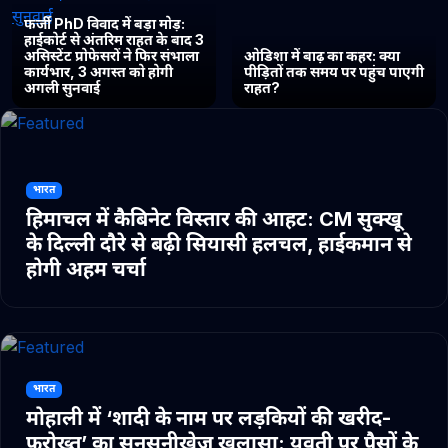
फर्जी PhD विवाद में बड़ा मोड़:
हाईकोर्ट से अंतरिम राहत के बाद 3
असिस्टेंट प्रोफेसरों ने फिर संभाला
ओडिशा में बाढ़ का कहर: क्या
कार्यभार, 3 अगस्त को होगी
पीड़ितों तक समय पर पहुंच पाएगी
अगली सुनवाई
राहत?
भारत
हिमाचल में कैबिनेट विस्तार की आहट: CM सुक्खू
के दिल्ली दौरे से बढ़ी सियासी हलचल, हाईकमान से
होगी अहम चर्चा
भारत
मोहाली में ‘शादी के नाम पर लड़कियों की खरीद-
फरोख्त’ का सनसनीखेज खुलासा: युवती पर पैसों के