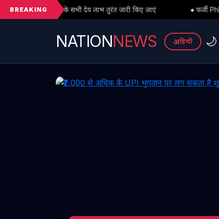
BREAKING
ी देय लाभ तुरंत जारी किए जाएं
● फर्जी PhD विवाद में बड़ा मोड़: हाईकोर्ट 
NATION
NEWS
🌙
अ
हिन्दी