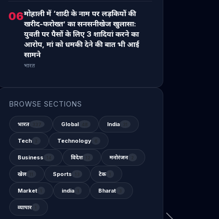
मोहाली में ‘शादी के नाम पर लड़कियों की
06
खरीद-फरोख्त’ का सनसनीखेज खुलासा:
युवती पर पैसों के लिए 3 शादियां करने का
आरोप, मां को धमकी देने की बात भी आई
सामने
भारत
BROWSE SECTIONS
भारत
Global
India
337
48
31
Tech
Technology
2
6
Business
विदेश
मनोरंजन
14
12
2
खेल
Sports
टेक
11
13
1
Market
india
Bharat
1
1
3
व्यापार
1