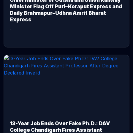
Chief Minister of Odisha and Union Railway
Minister Flag Off Puri–Koraput Express and
Daily Brahmapur–Udhna Amrit Bharat
Express
...
CONTINUE READING →
13-Year Job Ends Over Fake Ph.D.: DAV
College Chandigarh Fires Assistant