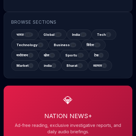
BROWSE SECTIONS
भारत
Global
India
Tech
337
48
31
2
Technology
Business
विदेश
6
14
12
मनोरंजन
खेल
Sports
टेक
2
11
13
1
Market
india
Bharat
व्यापार
1
1
3
1
💎
NATION NEWS+
Ad-free reading, exclusive investigative reports, and
daily audio briefings.