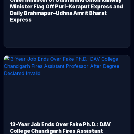
Chief Minister of Odisha and Union Railway
Minister Flag Off Puri–Koraput Express and
Daily Brahmapur–Udhna Amrit Bharat
Express
...
CONTINUE READING →
13-Year Job Ends Over Fake Ph.D.: DAV
College Chandigarh Fires Assistant