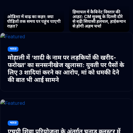
हिमाचल में कैबिनेट विस्तार की
ओडिशा में बाढ़ का कहर: क्या
आहट: CM सुक्खू के दिल्ली दौरे
पीड़ितों तक समय पर पहुंच पाएगी
से बढ़ी सियासी हलचल, हाईकमान
राहत?
से होगी अहम चर्चा
भारत
मोहाली में ‘शादी के नाम पर लड़कियों की खरीद-
फरोख्त’ का सनसनीखेज खुलासा: युवती पर पैसों के
लिए 3 शादियां करने का आरोप, मां को धमकी देने
की बात भी आई सामने
भारत
एचपी शिवा परियोजना के अंतर्गत चुनाड क्लस्टर में