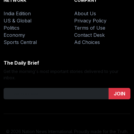
NETWORK
COMPANY
India Edition
About Us
US & Global
Privacy Policy
Politics
Terms of Use
Economy
Contact Desk
Sports Central
Ad Choices
The Daily Brief
Get the morning's most important stories delivered to your
inbox.
JOIN
© 2026 Nation News International. Proudly made for the Truth.