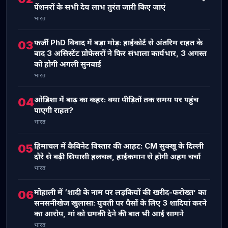
पेंशनरों के सभी देय लाभ तुरंत जारी किए जाएं
भारत
फर्जी PhD विवाद में बड़ा मोड़: हाईकोर्ट से अंतरिम राहत के
03
बाद 3 असिस्टेंट प्रोफेसरों ने फिर संभाला कार्यभार, 3 अगस्त
को होगी अगली सुनवाई
भारत
ओडिशा में बाढ़ का कहर: क्या पीड़ितों तक समय पर पहुंच
04
पाएगी राहत?
भारत
हिमाचल में कैबिनेट विस्तार की आहट: CM सुक्खू के दिल्ली
05
दौरे से बढ़ी सियासी हलचल, हाईकमान से होगी अहम चर्चा
भारत
मोहाली में ‘शादी के नाम पर लड़कियों की खरीद-फरोख्त’ का
06
सनसनीखेज खुलासा: युवती पर पैसों के लिए 3 शादियां करने
का आरोप, मां को धमकी देने की बात भी आई सामने
भारत