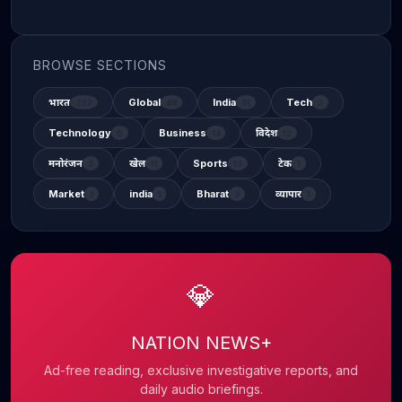
BROWSE SECTIONS
भारत
Global
India
Tech
337
48
31
2
Technology
Business
विदेश
6
14
12
मनोरंजन
खेल
Sports
टेक
2
11
13
1
Market
india
Bharat
व्यापार
1
1
3
1
💎
NATION NEWS+
Ad-free reading, exclusive investigative reports, and
daily audio briefings.