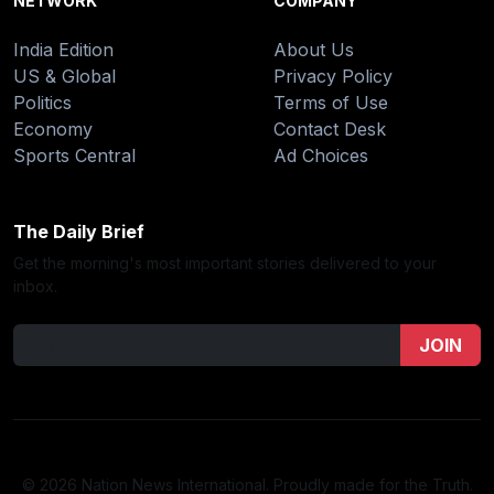
NETWORK
COMPANY
India Edition
About Us
US & Global
Privacy Policy
Politics
Terms of Use
Economy
Contact Desk
Sports Central
Ad Choices
The Daily Brief
Get the morning's most important stories delivered to your
inbox.
JOIN
© 2026 Nation News International. Proudly made for the Truth.