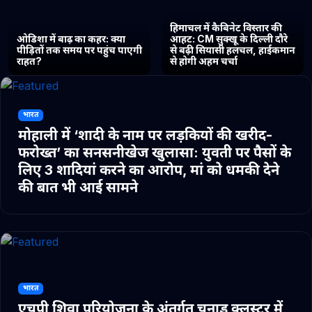
हिमाचल में कैबिनेट विस्तार की
ओडिशा में बाढ़ का कहर: क्या
आहट: CM सुक्खू के दिल्ली दौरे
पीड़ितों तक समय पर पहुंच पाएगी
से बढ़ी सियासी हलचल, हाईकमान
राहत?
से होगी अहम चर्चा
भारत
मोहाली में ‘शादी के नाम पर लड़कियों की खरीद-
फरोख्त’ का सनसनीखेज खुलासा: युवती पर पैसों के
लिए 3 शादियां करने का आरोप, मां को धमकी देने
की बात भी आई सामने
भारत
एचपी शिवा परियोजना के अंतर्गत चुनाड क्लस्टर में