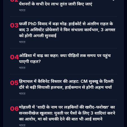
पेंशनरों के सभी देय लाभ तुरंत जारी किए जाएं
भारत
फर्जी PhD विवाद में बड़ा मोड़: हाईकोर्ट से अंतरिम राहत के
03
बाद 3 असिस्टेंट प्रोफेसरों ने फिर संभाला कार्यभार, 3 अगस्त
को होगी अगली सुनवाई
भारत
ओडिशा में बाढ़ का कहर: क्या पीड़ितों तक समय पर पहुंच
04
पाएगी राहत?
भारत
हिमाचल में कैबिनेट विस्तार की आहट: CM सुक्खू के दिल्ली
05
दौरे से बढ़ी सियासी हलचल, हाईकमान से होगी अहम चर्चा
भारत
मोहाली में ‘शादी के नाम पर लड़कियों की खरीद-फरोख्त’ का
06
सनसनीखेज खुलासा: युवती पर पैसों के लिए 3 शादियां करने
का आरोप, मां को धमकी देने की बात भी आई सामने
भारत