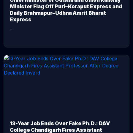
Chief Minister of Odisha and Union Railway
Minister Flag Off Puri–Koraput Express and
Daily Brahmapur–Udhna Amrit Bharat
Express
...
CONTINUE READING →
13-Year Job Ends Over Fake Ph.D.: DAV
College Chandigarh Fires Assistant