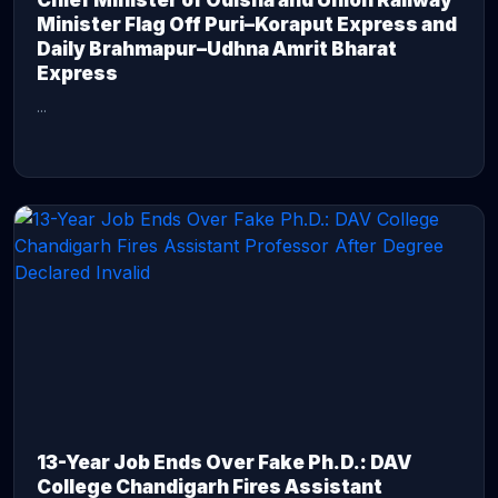
Chief Minister of Odisha and Union Railway
Minister Flag Off Puri–Koraput Express and
Daily Brahmapur–Udhna Amrit Bharat
Express
...
CONTINUE READING →
13-Year Job Ends Over Fake Ph.D.: DAV
College Chandigarh Fires Assistant