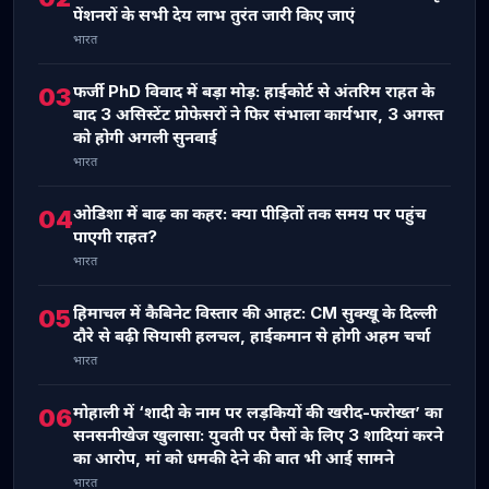
पेंशनरों के सभी देय लाभ तुरंत जारी किए जाएं
भारत
फर्जी PhD विवाद में बड़ा मोड़: हाईकोर्ट से अंतरिम राहत के
03
बाद 3 असिस्टेंट प्रोफेसरों ने फिर संभाला कार्यभार, 3 अगस्त
को होगी अगली सुनवाई
भारत
ओडिशा में बाढ़ का कहर: क्या पीड़ितों तक समय पर पहुंच
04
पाएगी राहत?
भारत
हिमाचल में कैबिनेट विस्तार की आहट: CM सुक्खू के दिल्ली
05
दौरे से बढ़ी सियासी हलचल, हाईकमान से होगी अहम चर्चा
भारत
मोहाली में ‘शादी के नाम पर लड़कियों की खरीद-फरोख्त’ का
06
सनसनीखेज खुलासा: युवती पर पैसों के लिए 3 शादियां करने
का आरोप, मां को धमकी देने की बात भी आई सामने
भारत