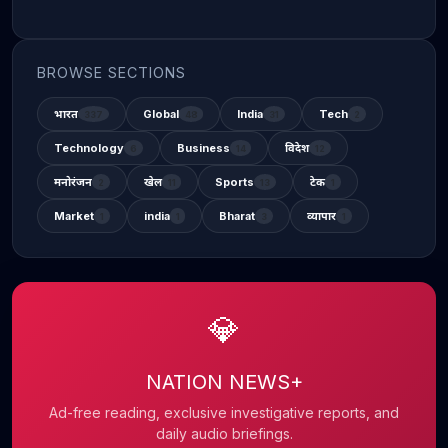
BROWSE SECTIONS
भारत
Global
India
Tech
337
48
31
2
Technology
Business
विदेश
6
14
12
मनोरंजन
खेल
Sports
टेक
2
11
13
1
Market
india
Bharat
व्यापार
1
1
3
1
💎
NATION NEWS+
Ad-free reading, exclusive investigative reports, and
daily audio briefings.