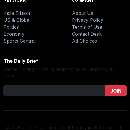
NETWORK
COMPANY
India Edition
About Us
US & Global
Privacy Policy
Politics
Terms of Use
Economy
Contact Desk
Sports Central
Ad Choices
The Daily Brief
Get the morning's most important stories delivered to your
inbox.
JOIN
© 2026 Nation News International. Proudly made for the Truth.