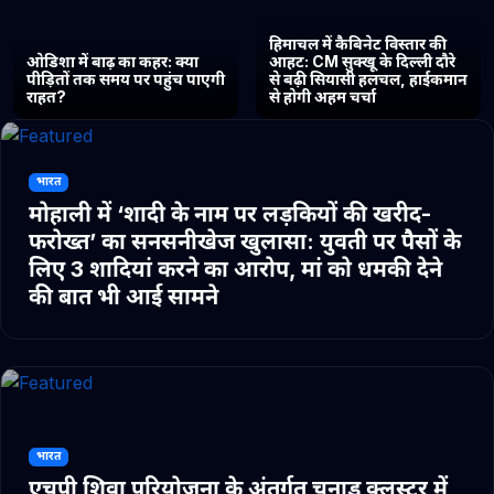
हिमाचल में कैबिनेट विस्तार की
ओडिशा में बाढ़ का कहर: क्या
आहट: CM सुक्खू के दिल्ली दौरे
पीड़ितों तक समय पर पहुंच पाएगी
से बढ़ी सियासी हलचल, हाईकमान
राहत?
से होगी अहम चर्चा
भारत
मोहाली में ‘शादी के नाम पर लड़कियों की खरीद-
फरोख्त’ का सनसनीखेज खुलासा: युवती पर पैसों के
लिए 3 शादियां करने का आरोप, मां को धमकी देने
की बात भी आई सामने
भारत
एचपी शिवा परियोजना के अंतर्गत चुनाड क्लस्टर में