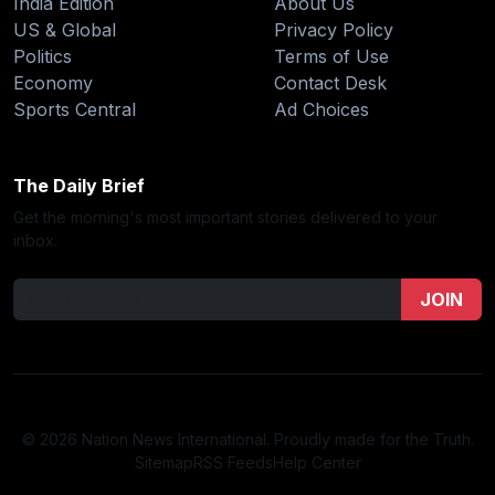
India Edition
About Us
US & Global
Privacy Policy
Politics
Terms of Use
Economy
Contact Desk
Sports Central
Ad Choices
The Daily Brief
Get the morning's most important stories delivered to your
inbox.
JOIN
© 2026 Nation News International. Proudly made for the Truth.
Sitemap
RSS Feeds
Help Center