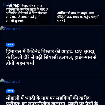
फर्जी PhD विवाद में बड़ा मोड़:
हाईकोर्ट से अंतरिम राहत के बाद 3
असिस्टेंट प्रोफेसरों ने फिर संभाला
ओडिशा में बाढ़ का कहर: क्या
कार्यभार, 3 अगस्त को होगी
पीड़ितों तक समय पर पहुंच पाएगी
अगली सुनवाई
राहत?
भारत
हिमाचल में कैबिनेट विस्तार की आहट: CM सुक्खू
के दिल्ली दौरे से बढ़ी सियासी हलचल, हाईकमान से
होगी अहम चर्चा
भारत
मोहाली में ‘शादी के नाम पर लड़कियों की खरीद-
फरोख्त’ का सनसनीखेज खुलासा: युवती पर पैसों के