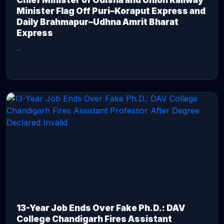
Chief Minister of Odisha and Union Railway
Minister Flag Off Puri–Koraput Express and
Daily Brahmapur–Udhna Amrit Bharat
Express
...
CONTINUE READING →
13-Year Job Ends Over Fake Ph.D.: DAV
College Chandigarh Fires Assistant