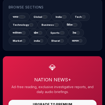
BROWSE SECTIONS
भारत
Global
India
Tech
338
48
31
2
Technology
Business
विदेश
6
14
12
मनोरंजन
खेल
Sports
टेक
2
11
13
1
Market
india
Bharat
व्यापार
1
1
3
1
💎
NATION NEWS+
Ad-free reading, exclusive investigative reports, and
daily audio briefings.
UPGRADE TO PREMIUM