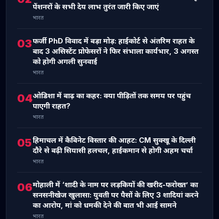
पेंशनरों के सभी देय लाभ तुरंत जारी किए जाएं
भारत
फर्जी PhD विवाद में बड़ा मोड़: हाईकोर्ट से अंतरिम राहत के
03
बाद 3 असिस्टेंट प्रोफेसरों ने फिर संभाला कार्यभार, 3 अगस्त
को होगी अगली सुनवाई
भारत
ओडिशा में बाढ़ का कहर: क्या पीड़ितों तक समय पर पहुंच
04
पाएगी राहत?
भारत
हिमाचल में कैबिनेट विस्तार की आहट: CM सुक्खू के दिल्ली
05
दौरे से बढ़ी सियासी हलचल, हाईकमान से होगी अहम चर्चा
भारत
मोहाली में ‘शादी के नाम पर लड़कियों की खरीद-फरोख्त’ का
06
सनसनीखेज खुलासा: युवती पर पैसों के लिए 3 शादियां करने
का आरोप, मां को धमकी देने की बात भी आई सामने
भारत