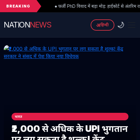
BREAKING
● फर्जी PhD विवाद में बड़ा मोड़: हाईकोर्ट से अंतरिम राहत के बाद 3 असिस्टेंट प्
NATION
NEWS
🌙
अ
हिन्दी
भारत
₹2,000 से अधिक के UPI भुगतान
पर लग सकता है शुल्क! केंद्र