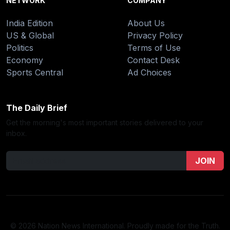
NETWORK
COMPANY
India Edition
About Us
US & Global
Privacy Policy
Politics
Terms of Use
Economy
Contact Desk
Sports Central
Ad Choices
The Daily Brief
Get the morning's most important stories delivered to your
inbox.
JOIN
© 2026 Nation News International. Proudly made for the Truth.