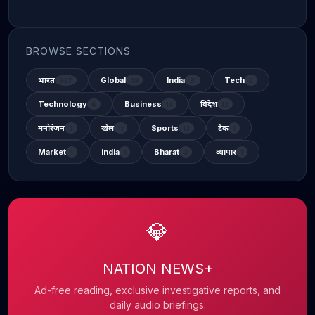
BROWSE SECTIONS
भारत
Global
India
Tech
337
48
31
2
Technology
Business
विदेश
6
14
12
मनोरंजन
खेल
Sports
टेक
2
11
13
1
Market
india
Bharat
व्यापार
1
1
3
1
💎
NATION NEWS+
Ad-free reading, exclusive investigative reports, and
daily audio briefings.