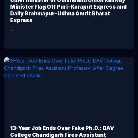
Chief Minister of Odisha and Union Railway
Minister Flag Off Puri–Koraput Express and
Daily Brahmapur–Udhna Amrit Bharat
Express
...
CONTINUE READING →
13-Year Job Ends Over Fake Ph.D.: DAV
College Chandigarh Fires Assistant