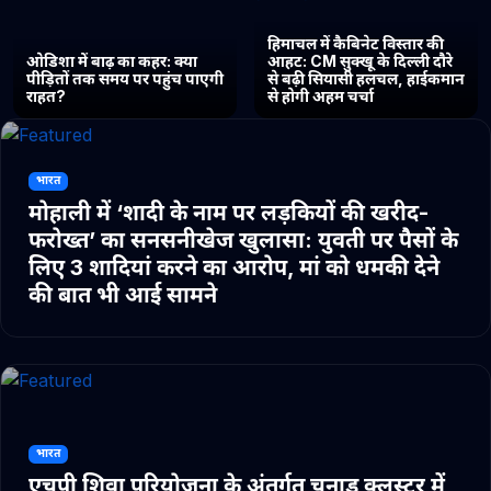
हिमाचल में कैबिनेट विस्तार की
ओडिशा में बाढ़ का कहर: क्या
आहट: CM सुक्खू के दिल्ली दौरे
पीड़ितों तक समय पर पहुंच पाएगी
से बढ़ी सियासी हलचल, हाईकमान
राहत?
से होगी अहम चर्चा
भारत
मोहाली में ‘शादी के नाम पर लड़कियों की खरीद-
फरोख्त’ का सनसनीखेज खुलासा: युवती पर पैसों के
लिए 3 शादियां करने का आरोप, मां को धमकी देने
की बात भी आई सामने
भारत
एचपी शिवा परियोजना के अंतर्गत चुनाड क्लस्टर में