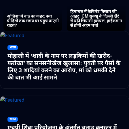
हिमाचल में कैबिनेट विस्तार की
ओडिशा में बाढ़ का कहर: क्या
आहट: CM सुक्खू के दिल्ली दौरे
पीड़ितों तक समय पर पहुंच पाएगी
से बढ़ी सियासी हलचल, हाईकमान
राहत?
से होगी अहम चर्चा
भारत
मोहाली में ‘शादी के नाम पर लड़कियों की खरीद-
फरोख्त’ का सनसनीखेज खुलासा: युवती पर पैसों के
लिए 3 शादियां करने का आरोप, मां को धमकी देने
की बात भी आई सामने
भारत
एचपी शिवा परियोजना के अंतर्गत चुनाड क्लस्टर में