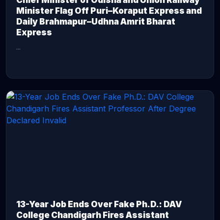
Chief Minister of Odisha and Union Railway
Minister Flag Off Puri–Koraput Express and
Daily Brahmapur–Udhna Amrit Bharat
Express
...
CONTINUE READING →
13-Year Job Ends Over Fake Ph.D.: DAV
College Chandigarh Fires Assistant