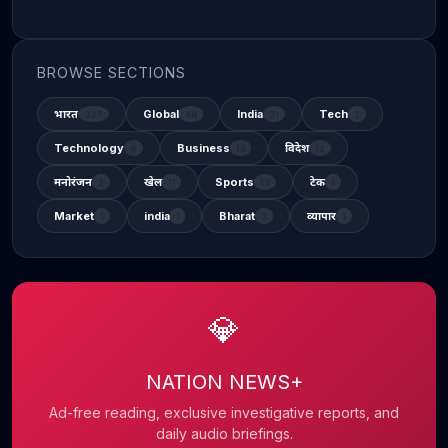
BROWSE SECTIONS
भारत
Global
India
Tech
337
48
31
2
Technology
Business
विदेश
6
14
12
मनोरंजन
खेल
Sports
टेक
2
11
13
1
Market
india
Bharat
व्यापार
1
1
3
1
💎
NATION NEWS+
Ad-free reading, exclusive investigative reports, and
daily audio briefings.