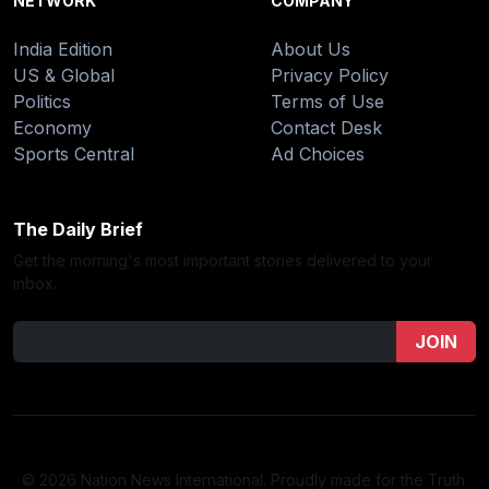
NETWORK
COMPANY
India Edition
About Us
US & Global
Privacy Policy
Politics
Terms of Use
Economy
Contact Desk
Sports Central
Ad Choices
The Daily Brief
Get the morning's most important stories delivered to your
inbox.
JOIN
© 2026 Nation News International. Proudly made for the Truth.