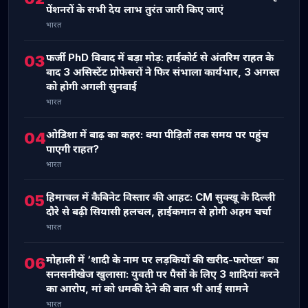
पेंशनरों के सभी देय लाभ तुरंत जारी किए जाएं
भारत
फर्जी PhD विवाद में बड़ा मोड़: हाईकोर्ट से अंतरिम राहत के
03
बाद 3 असिस्टेंट प्रोफेसरों ने फिर संभाला कार्यभार, 3 अगस्त
को होगी अगली सुनवाई
भारत
ओडिशा में बाढ़ का कहर: क्या पीड़ितों तक समय पर पहुंच
04
पाएगी राहत?
भारत
हिमाचल में कैबिनेट विस्तार की आहट: CM सुक्खू के दिल्ली
05
दौरे से बढ़ी सियासी हलचल, हाईकमान से होगी अहम चर्चा
भारत
मोहाली में ‘शादी के नाम पर लड़कियों की खरीद-फरोख्त’ का
06
सनसनीखेज खुलासा: युवती पर पैसों के लिए 3 शादियां करने
का आरोप, मां को धमकी देने की बात भी आई सामने
भारत