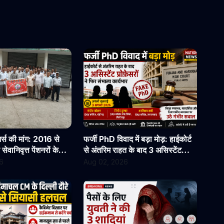
्स की मांग: 2016 से
फर्जी PhD विवाद में बड़ा मोड़: हाईकोर्ट
वानिवृत्त पेंशनरों के
से अंतरिम राहत के बाद 3 असिस्टेंट
ुरंत जारी किए जाएं
प्रोफेसरों ने फिर संभाला कार्यभार, 3
6
Aug 02, 2026
अगस्त को होगी अगली सुनवाई