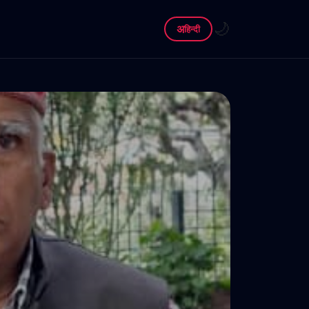
🌙
अ
हिन्दी