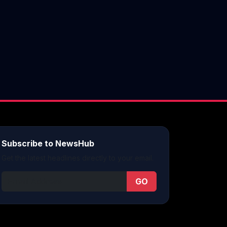
Subscribe to NewsHub
Get the latest headlines directly to your email.
GO