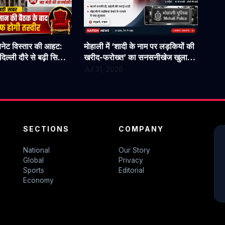
बिनेट विस्तार की आहट:
मोहाली में ‘शादी के नाम पर लड़कियों की
िल्ली दौरे से बढ़ी सियासी
खरीद-फरोख्त’ का सनसनीखेज खुलासा:
न से होगी अहम चर्चा
युवती पर पैसों के लिए 3 शादियां करने
Jul 31, 2026
का आरोप, मां को धमकी देने की बात भी
आई सामने
SECTIONS
COMPANY
National
Our Story
Global
Privacy
Sports
Editorial
Economy