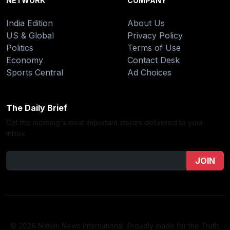
NETWORK
COMPANY
India Edition
About Us
US & Global
Privacy Policy
Politics
Terms of Use
Economy
Contact Desk
Sports Central
Ad Choices
The Daily Brief
Get the morning's most important stories delivered to your
inbox.
JOIN
© 2026 Nation News International. Proudly made for the Truth.