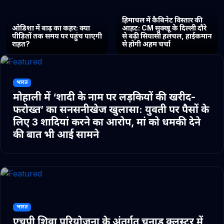
हिमाचल में कैबिनेट विस्तार की
ओडिशा में बाढ़ का कहर: क्या
आहट: CM सुक्खू के दिल्ली दौरे
पीड़ितों तक समय पर पहुंच पाएगी
से बढ़ी सियासी हलचल, हाईकमान
राहत?
से होगी अहम चर्चा
भारत
मोहाली में ‘शादी के नाम पर लड़कियों की खरीद-
फरोख्त’ का सनसनीखेज खुलासा: युवती पर पैसों के
लिए 3 शादियां करने का आरोप, मां को धमकी देने
की बात भी आई सामने
भारत
एचपी शिवा परियोजना के अंतर्गत चुनाड क्लस्टर में