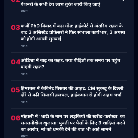
पेंशनरों के सभी देय लाभ तुरंत जारी किए जाएं
भारत
फर्जी PhD विवाद में बड़ा मोड़: हाईकोर्ट से अंतरिम राहत के
03
बाद 3 असिस्टेंट प्रोफेसरों ने फिर संभाला कार्यभार, 3 अगस्त
को होगी अगली सुनवाई
भारत
ओडिशा में बाढ़ का कहर: क्या पीड़ितों तक समय पर पहुंच
04
पाएगी राहत?
भारत
हिमाचल में कैबिनेट विस्तार की आहट: CM सुक्खू के दिल्ली
05
दौरे से बढ़ी सियासी हलचल, हाईकमान से होगी अहम चर्चा
भारत
मोहाली में ‘शादी के नाम पर लड़कियों की खरीद-फरोख्त’ का
06
सनसनीखेज खुलासा: युवती पर पैसों के लिए 3 शादियां करने
का आरोप, मां को धमकी देने की बात भी आई सामने
भारत