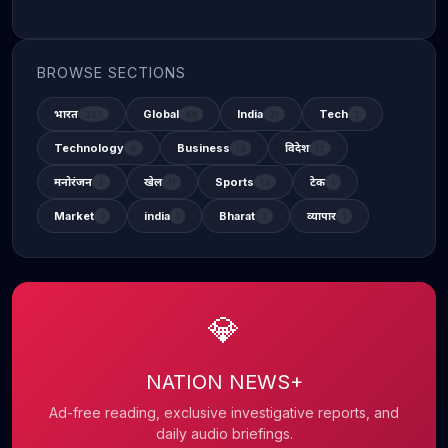
BROWSE SECTIONS
भारत
Global
India
Tech
337
48
31
2
Technology
Business
विदेश
6
14
12
मनोरंजन
खेल
Sports
टेक
2
11
13
1
Market
india
Bharat
व्यापार
1
1
3
1
💎
NATION NEWS+
Ad-free reading, exclusive investigative reports, and
daily audio briefings.