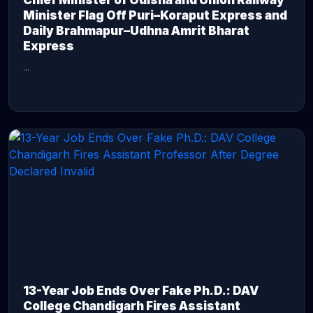
Chief Minister of Odisha and Union Railway
Minister Flag Off Puri–Koraput Express and
Daily Brahmapur–Udhna Amrit Bharat
Express
...
CONTINUE READING →
13-Year Job Ends Over Fake Ph.D.: DAV
College Chandigarh Fires Assistant