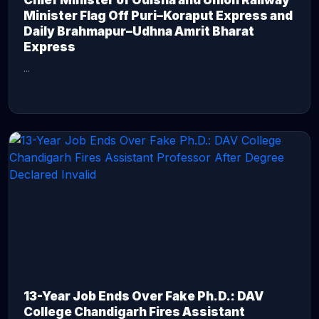
Chief Minister of Odisha and Union Railway
Minister Flag Off Puri–Koraput Express and
Daily Brahmapur–Udhna Amrit Bharat
Express
...
CONTINUE READING →
13-Year Job Ends Over Fake Ph.D.: DAV
College Chandigarh Fires Assistant