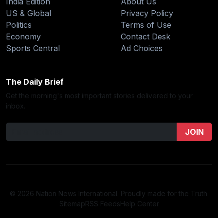
India Edition
About Us
US & Global
Privacy Policy
Politics
Terms of Use
Economy
Contact Desk
Sports Central
Ad Choices
The Daily Brief
Get the morning's most important stories delivered to your
inbox.
JOIN
© 2026 Nation News International. Proudly made for the Truth.
Sitemap
RSS Feeds
Help Center