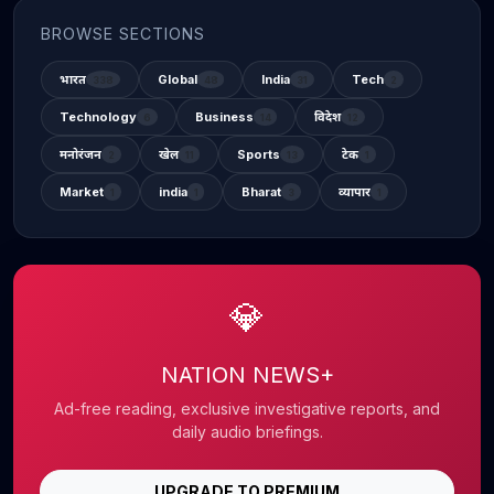
BROWSE SECTIONS
भारत
Global
India
Tech
338
48
31
2
Technology
Business
विदेश
6
14
12
मनोरंजन
खेल
Sports
टेक
2
11
13
1
Market
india
Bharat
व्यापार
1
1
3
1
💎
NATION NEWS+
Ad-free reading, exclusive investigative reports, and
daily audio briefings.
UPGRADE TO PREMIUM