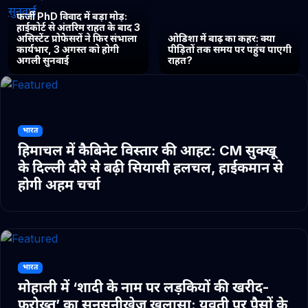
फर्जी PhD विवाद में बड़ा मोड़:
हाईकोर्ट से अंतरिम राहत के बाद 3
असिस्टेंट प्रोफेसरों ने फिर संभाला
ओडिशा में बाढ़ का कहर: क्या
कार्यभार, 3 अगस्त को होगी
पीड़ितों तक समय पर पहुंच पाएगी
अगली सुनवाई
राहत?
भारत
हिमाचल में कैबिनेट विस्तार की आहट: CM सुक्खू
के दिल्ली दौरे से बढ़ी सियासी हलचल, हाईकमान से
होगी अहम चर्चा
भारत
मोहाली में ‘शादी के नाम पर लड़कियों की खरीद-
फरोख्त’ का सनसनीखेज खुलासा: युवती पर पैसों के