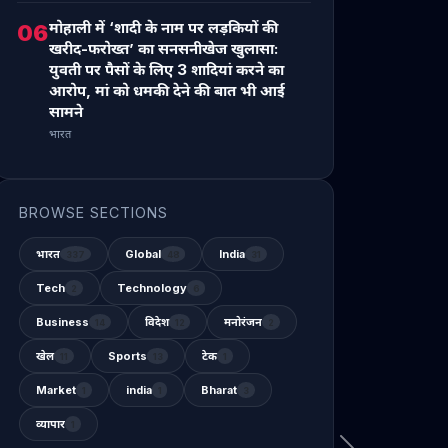
मोहाली में ‘शादी के नाम पर लड़कियों की
06
खरीद-फरोख्त’ का सनसनीखेज खुलासा:
युवती पर पैसों के लिए 3 शादियां करने का
आरोप, मां को धमकी देने की बात भी आई
सामने
भारत
BROWSE SECTIONS
भारत
Global
India
337
48
31
Tech
Technology
2
6
Business
विदेश
मनोरंजन
14
12
2
खेल
Sports
टेक
11
13
1
Market
india
Bharat
1
1
3
व्यापार
1