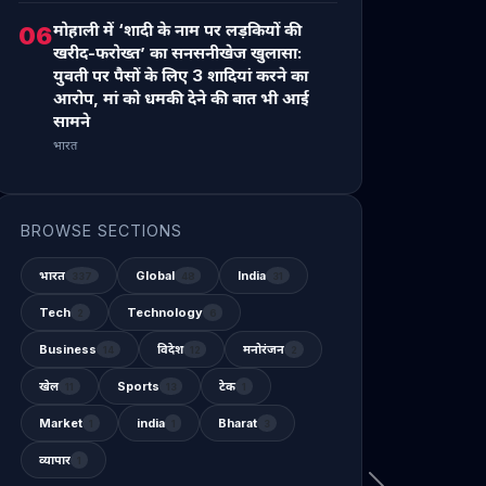
मोहाली में ‘शादी के नाम पर लड़कियों की
06
खरीद-फरोख्त’ का सनसनीखेज खुलासा:
युवती पर पैसों के लिए 3 शादियां करने का
आरोप, मां को धमकी देने की बात भी आई
सामने
भारत
BROWSE SECTIONS
भारत
Global
India
337
48
31
Tech
Technology
2
6
Business
विदेश
मनोरंजन
14
12
2
खेल
Sports
टेक
11
13
1
Market
india
Bharat
1
1
3
व्यापार
1