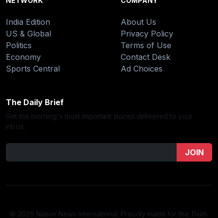
NETWORK
COMPANY
India Edition
About Us
US & Global
Privacy Policy
Politics
Terms of Use
Economy
Contact Desk
Sports Central
Ad Choices
The Daily Brief
Get the morning's most important stories delivered to your
inbox.
JOIN
© 2026 Nation News International. Proudly made for the Truth.