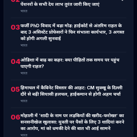
पेंशनरों के सभी देय लाभ तुरंत जारी किए जाएं
भारत
फर्जी PhD विवाद में बड़ा मोड़: हाईकोर्ट से अंतरिम राहत के
03
बाद 3 असिस्टेंट प्रोफेसरों ने फिर संभाला कार्यभार, 3 अगस्त
को होगी अगली सुनवाई
भारत
ओडिशा में बाढ़ का कहर: क्या पीड़ितों तक समय पर पहुंच
04
पाएगी राहत?
भारत
हिमाचल में कैबिनेट विस्तार की आहट: CM सुक्खू के दिल्ली
05
दौरे से बढ़ी सियासी हलचल, हाईकमान से होगी अहम चर्चा
भारत
मोहाली में ‘शादी के नाम पर लड़कियों की खरीद-फरोख्त’ का
06
सनसनीखेज खुलासा: युवती पर पैसों के लिए 3 शादियां करने
का आरोप, मां को धमकी देने की बात भी आई सामने
भारत