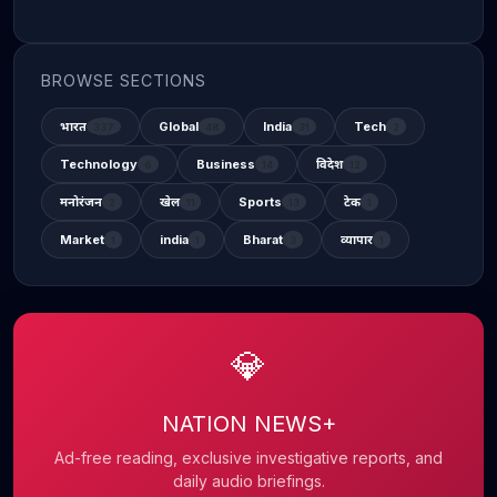
BROWSE SECTIONS
भारत
Global
India
Tech
337
48
31
2
Technology
Business
विदेश
6
14
12
मनोरंजन
खेल
Sports
टेक
2
11
13
1
Market
india
Bharat
व्यापार
1
1
3
1
💎
NATION NEWS+
Ad-free reading, exclusive investigative reports, and
daily audio briefings.