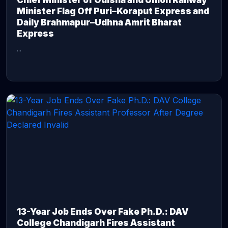
Chief Minister of Odisha and Union Railway
Minister Flag Off Puri–Koraput Express and
Daily Brahmapur–Udhna Amrit Bharat
Express
...
CONTINUE READING →
13-Year Job Ends Over Fake Ph.D.: DAV
College Chandigarh Fires Assistant