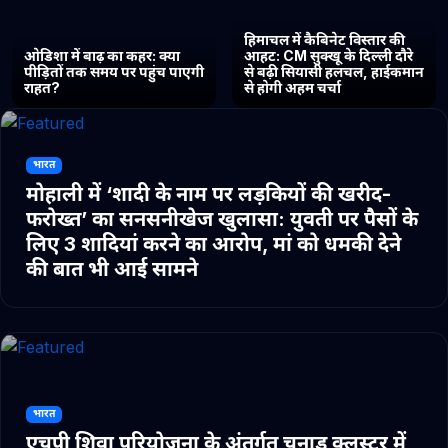
हिमाचल में कैबिनेट विस्तार की
ओडिशा में बाढ़ का कहर: क्या
आहट: CM सुक्खू के दिल्ली दौरे
पीड़ितों तक समय पर पहुंच पाएगी
से बढ़ी सियासी हलचल, हाईकमान
राहत?
से होगी अहम चर्चा
भारत
मोहाली में ‘शादी के नाम पर लड़कियों की खरीद-
फरोख्त’ का सनसनीखेज खुलासा: युवती पर पैसों के
लिए 3 शादियां करने का आरोप, मां को धमकी देने
की बात भी आई सामने
भारत
एचपी शिवा परियोजना के अंतर्गत चुनाड क्लस्टर में