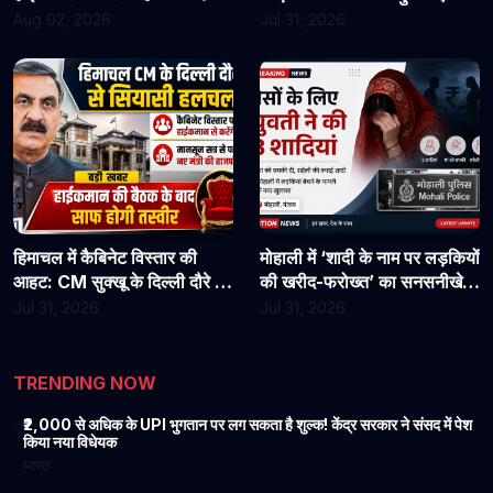
असिस्टेंट प्रोफेसरों ने फिर संभाला
राहत?
Aug 02, 2026
Jul 31, 2026
कार्यभार, 3 अगस्त को होगी अगली
सुनवाई
हिमाचल में कैबिनेट विस्तार की
मोहाली में ‘शादी के नाम पर लड़कियों
आहट: CM सुक्खू के दिल्ली दौरे से
की खरीद-फरोख्त’ का सनसनीखेज
बढ़ी सियासी हलचल, हाईकमान से
खुलासा: युवती पर पैसों के लिए 3
Jul 31, 2026
Jul 31, 2026
होगी अहम चर्चा
शादियां करने का आरोप, मां को
धमकी देने की बात भी आई सामने
TRENDING NOW
₹2,000 से अधिक के UPI भुगतान पर लग सकता है शुल्क! केंद्र सरकार ने संसद में पेश
1
किया नया विधेयक
भारत