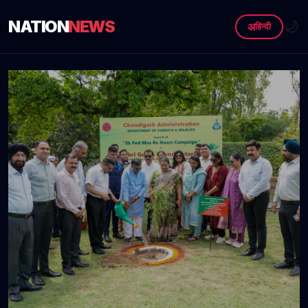
NATION
NEWS
🌙
अ
हिन्दी