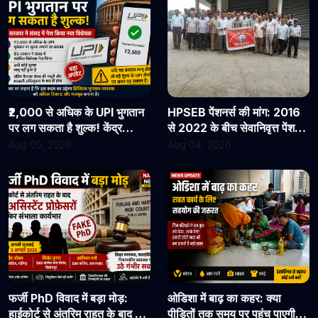
₹2,000 से अधिक के UPI भुगतान
HPSEB पेंशनर्स की मांग: 2016
पर लग सकता है शुल्क! केंद्र
से 2022 के बीच सेवानिवृत्त पेंशनरों
सरकार ने संसद में पेश किया नया
के सभी देय लाभ तुरंत जारी किए
Aug 05, 2026
Aug 04, 2026
विधेयक
जाएं
फर्जी PhD विवाद में बड़ा मोड़:
ओडिशा में बाढ़ का कहर: क्या
हाईकोर्ट से अंतरिम राहत के बाद 3
पीड़ितों तक समय पर पहुंच पाएगी