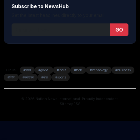
Subscribe to NewsHub
Get the latest headlines directly to your email.
GO
TOPICS:
#भारत
#global
#india
#tech
#technology
#business
#विदेश
#मनोरंजन
#खेल
#sports
© 2026 Nation News International. Proudly Independent.
Sitemap
RSS