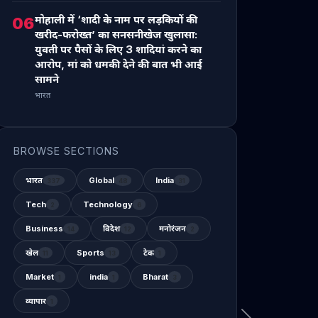
मोहाली में ‘शादी के नाम पर लड़कियों की
06
खरीद-फरोख्त’ का सनसनीखेज खुलासा:
युवती पर पैसों के लिए 3 शादियां करने का
आरोप, मां को धमकी देने की बात भी आई
सामने
भारत
BROWSE SECTIONS
भारत
Global
India
337
48
31
Tech
Technology
2
6
Business
विदेश
मनोरंजन
14
12
2
खेल
Sports
टेक
11
13
1
Market
india
Bharat
1
1
3
व्यापार
1