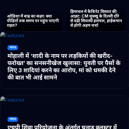
हिमाचल में कैबिनेट विस्तार की
ओडिशा में बाढ़ का कहर: क्या
आहट: CM सुक्खू के दिल्ली दौरे
पीड़ितों तक समय पर पहुंच पाएगी
से बढ़ी सियासी हलचल, हाईकमान
राहत?
से होगी अहम चर्चा
भारत
मोहाली में ‘शादी के नाम पर लड़कियों की खरीद-
फरोख्त’ का सनसनीखेज खुलासा: युवती पर पैसों के
लिए 3 शादियां करने का आरोप, मां को धमकी देने
की बात भी आई सामने
भारत
एचपी शिवा परियोजना के अंतर्गत चुनाड क्लस्टर में