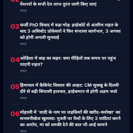
पेंशनरों के सभी देय लाभ तुरंत जारी किए जाएं
भारत
फर्जी PhD विवाद में बड़ा मोड़: हाईकोर्ट से अंतरिम राहत के
03
बाद 3 असिस्टेंट प्रोफेसरों ने फिर संभाला कार्यभार, 3 अगस्त
को होगी अगली सुनवाई
भारत
ओडिशा में बाढ़ का कहर: क्या पीड़ितों तक समय पर पहुंच
04
पाएगी राहत?
भारत
हिमाचल में कैबिनेट विस्तार की आहट: CM सुक्खू के दिल्ली
05
दौरे से बढ़ी सियासी हलचल, हाईकमान से होगी अहम चर्चा
भारत
मोहाली में ‘शादी के नाम पर लड़कियों की खरीद-फरोख्त’ का
06
सनसनीखेज खुलासा: युवती पर पैसों के लिए 3 शादियां करने
का आरोप, मां को धमकी देने की बात भी आई सामने
भारत