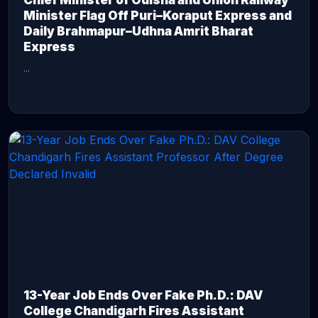
Chief Minister of Odisha and Union Railway
Minister Flag Off Puri–Koraput Express and
Daily Brahmapur–Udhna Amrit Bharat
Express
...
CONTINUE READING →
13-Year Job Ends Over Fake Ph.D.: DAV
College Chandigarh Fires Assistant