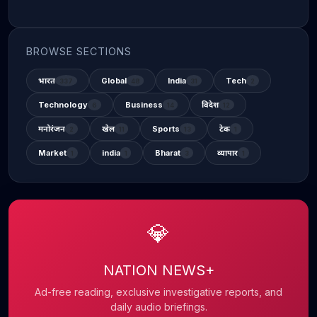
BROWSE SECTIONS
भारत
Global
India
Tech
337
48
31
2
Technology
Business
विदेश
6
14
12
मनोरंजन
खेल
Sports
टेक
2
11
13
1
Market
india
Bharat
व्यापार
1
1
3
1
💎
NATION NEWS+
Ad-free reading, exclusive investigative reports, and
daily audio briefings.