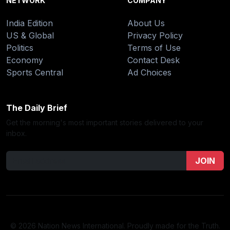
NETWORK
COMPANY
India Edition
About Us
US & Global
Privacy Policy
Politics
Terms of Use
Economy
Contact Desk
Sports Central
Ad Choices
The Daily Brief
Get the morning's most important stories delivered to your
inbox.
JOIN
© 2026 Nation News International. Proudly made for the Truth.